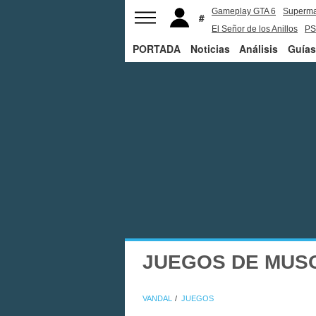
Gameplay GTA 6
Superm
El Señor de los Anillos
PS
PORTADA
Noticias
Análisis
Guías
JUEGOS DE MUS
VANDAL
JUEGOS