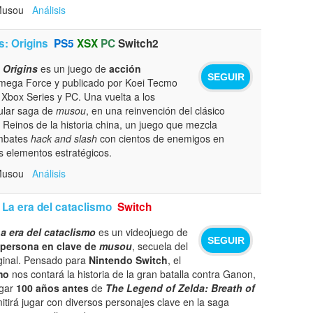
 Musou
Análisis
s: Origins
PS5
XSX
PC
Switch2
 Origins
es un juego de
acción
SEGUIR
Omega Force y publicado por Koei Tecmo
 Xbox Series y PC. Una vuelta a los
ular saga de
musou
, en una reinvención del clásico
 Reinos de la historia china, un juego que mezcla
ombates
hack and slash
con cientos de enemigos en
s elementos estratégicos.
 Musou
Análisis
 La era del cataclismo
Switch
La era del cataclismo
es un videojuego de
SEGUIR
 persona en clave de
musou
, secuela del
ginal. Pensado para
Nintendo Switch
, el
mo
nos contará la historia de la gran batalla contra Ganon,
ugar
100 años antes
de
The Legend of Zelda: Breath of
itirá jugar con diversos personajes clave en la saga