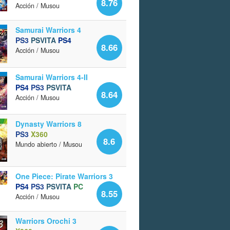
8.76
Acción / Musou
Samurai Warriors 4
PS3
PSVITA
PS4
8.66
Acción / Musou
Samurai Warriors 4-II
PS4
PS3
PSVITA
8.64
Acción / Musou
Dynasty Warriors 8
PS3
X360
8.6
Mundo abierto / Musou
One Piece: Pirate Warriors 3
PS4
PS3
PSVITA
PC
8.55
Acción / Musou
Warriors Orochi 3