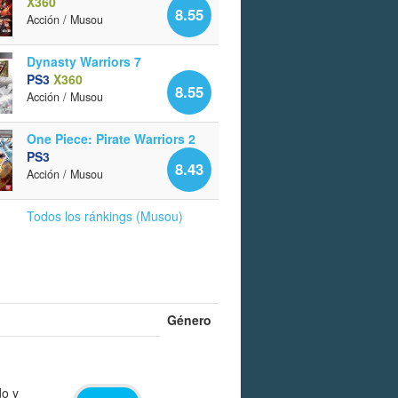
X360
8.55
Acción / Musou
Dynasty Warriors 7
PS3
X360
8.55
Acción / Musou
One Piece: Pirate Warriors 2
PS3
8.43
Acción / Musou
Todos los ránkings (Musou)
Género
do y