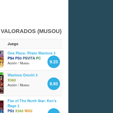
 VALORADOS (MUSOU)
Juego
One Piece: Pirate Warriors 3
PS4
PS3
PSVITA
PC
9.23
Acción / Musou
Warriors Orochi 3
X360
8.93
Acción / Musou
Fist of The North Star: Ken's
Rage 2
PS3
X360
WiiU