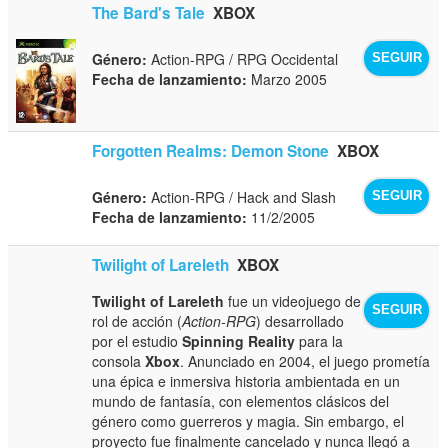
The Bard's Tale
XBOX
Género:
Action-RPG / RPG Occidental
SEGUIR
Fecha de lanzamiento:
Marzo 2005
Forgotten Realms: Demon Stone
XBOX
Género:
Action-RPG / Hack and Slash
SEGUIR
Fecha de lanzamiento:
11/2/2005
Twilight of Lareleth
XBOX
Twilight of Lareleth
fue un videojuego de
SEGUIR
rol de acción (
Action-RPG
) desarrollado
por el estudio
Spinning Reality
para la
consola
Xbox
. Anunciado en 2004, el juego prometía
una épica e inmersiva historia ambientada en un
mundo de fantasía, con elementos clásicos del
género como guerreros y magia. Sin embargo, el
proyecto fue finalmente cancelado y nunca llegó a