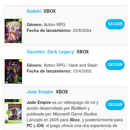
Sudeki
XBOX
Género:
Action-RPG
SEGUIR
Fecha de lanzamiento:
23/8/2004
Gauntlet: Dark Legacy
XBOX
Género:
Action-RPG / Hack and Slash
SEGUIR
Fecha de lanzamiento:
15/4/2002
Jade Empire
XBOX
Jade Empire
es un videojuego de rol y
SEGUIR
acción desarrollado por
BioWare
y
publicado por
Microsoft Game Studios
.
Lanzado en 2005 para
Xbox
, y posteriormente para
PC
y
iOS
, el juego ofrece una rica experiencia de