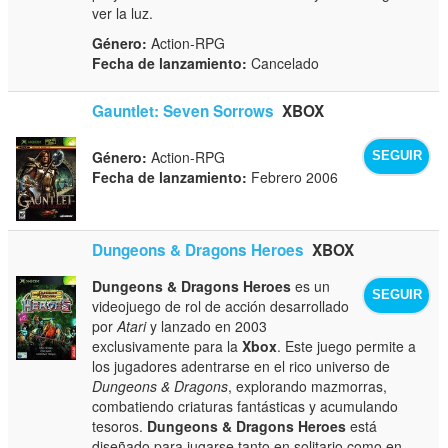
ver la luz.
Género:
Action-RPG
Fecha de lanzamiento:
Cancelado
Gauntlet: Seven Sorrows
XBOX
Género:
Action-RPG
SEGUIR
Fecha de lanzamiento:
Febrero 2006
Dungeons & Dragons Heroes
XBOX
Dungeons & Dragons Heroes
es un
SEGUIR
videojuego de rol de acción desarrollado
por
Atari
y lanzado en 2003
exclusivamente para la
Xbox
. Este juego permite a
los jugadores adentrarse en el rico universo de
Dungeons & Dragons
, explorando mazmorras,
combatiendo criaturas fantásticas y acumulando
tesoros.
Dungeons & Dragons Heroes
está
diseñado para jugarse tanto en solitario como en