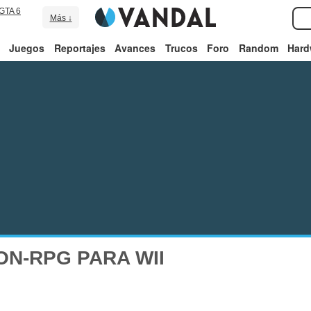
GTA 6
Más ↓
Juegos
Reportajes
Avances
Trucos
Foro
Random
Hard
ON-RPG PARA WII