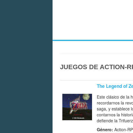
JUEGOS DE ACTION-R
The Legend of Ze
Este clásico de la 
recordarnos la revo
saga, y establece 
contarnos la histo
defiende la Trifue
Género:
Action-RPG