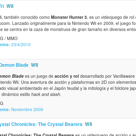
ri
WII
i
, también conocido como
Monster Hunter 3
, es un videojuego de rol
pcom. Lanzado originalmente para la Nintendo Wii en 2009, el juego fo
ue se centra en la caza de monstruos de gran tamaño en diversos ento
PG / MMO
ento:
23/4/2010
Demon Blade
WII
emon Blade
es un juego de
acción y rol
desarrollado por Vanillaware 
tendo Wii. Una aventura de acción y plataformas en 2D con elemento
do visual ambientado en el Japón feudal y la mitología y el folclore ja
 dinámico estilo
hack and slash
.
PG
ento:
Noviembre 2009
ystal Chronicles: The Crystal Bearers
WII
stal Chronicles: The Crystal Bearers
es un videojuego de acción y a