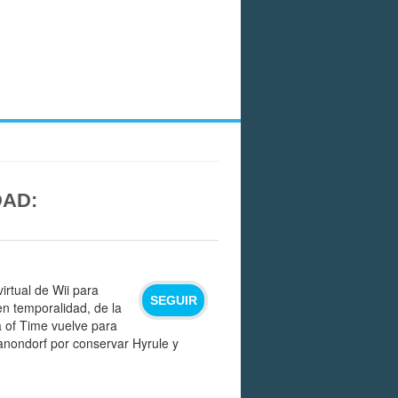
DAD:
virtual de Wii para
SEGUIR
 en temporalidad, de la
a of Time vuelve para
Ganondorf por conservar Hyrule y