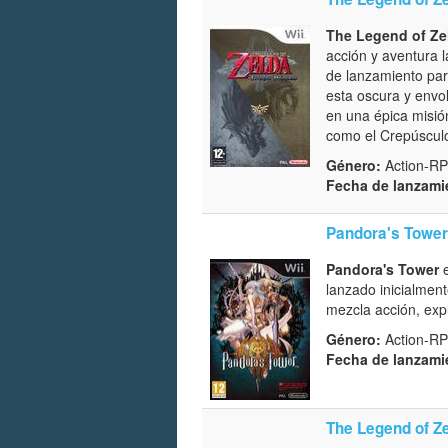
The Legend of Zel
acción y aventura 
de lanzamiento par
esta oscura y envo
en una épica misió
como el Crepúscul
Género:
Action-RP
Fecha de lanzami
Pandora's Tower
Pandora's Tower
e
lanzado inicialmen
mezcla acción, exp
Género:
Action-R
Fecha de lanzami
The Legend of Ze