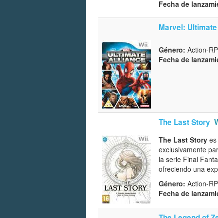
Fecha de lanzami
Marvel: Ultimate
Género:
Action-R
Fecha de lanzami
The Last Story
W
The Last Story
es 
exclusivamente para
la serie Final Fant
ofreciendo una exp
Género:
Action-R
Fecha de lanzami
The Legend of Ze