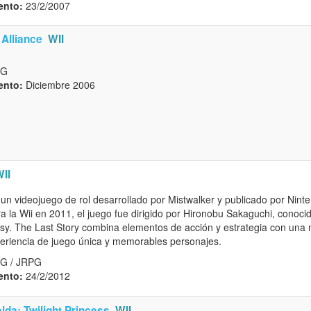
ento:
23/2/2007
 Alliance
WII
PG
ento:
Diciembre 2006
II
un videojuego de rol desarrollado por Mistwalker y publicado por Nin
 la Wii en 2011, el juego fue dirigido por Hironobu Sakaguchi, conocid
asy. The Last Story combina elementos de acción y estrategia con una n
eriencia de juego única y memorables personajes.
PG / JRPG
ento:
24/2/2012
lda: Twilight Princess
WII