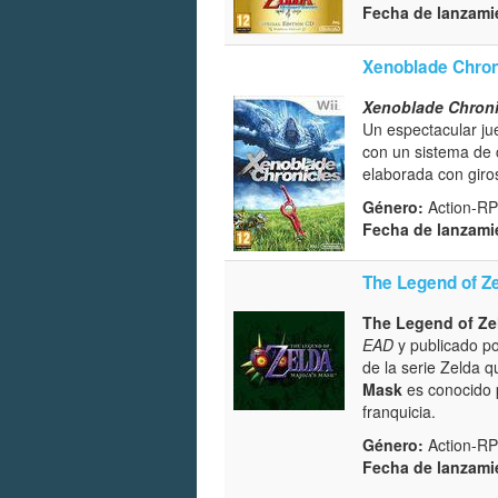
Fecha de lanzami
Xenoblade Chron
Xenoblade Chroni
Un espectacular ju
con un sistema de 
elaborada con giro
Género:
Action-RP
Fecha de lanzami
The Legend of Z
The Legend of Ze
EAD
y publicado p
de la serie Zelda q
Mask
es conocido p
franquicia.
Género:
Action-RPG
Fecha de lanzami