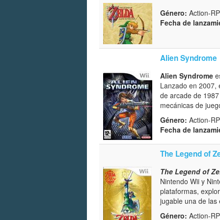
Género:
Action-RP
Fecha de lanzami
Alien Syndrome
Alien Syndrome
es
Lanzado en 2007, es
de arcade de 1987
mecánicas de jueg
Género:
Action-RP
Fecha de lanzami
The Legend of Z
The Legend of Ze
Nintendo Wii y Nint
plataformas, explor
jugable una de las
Género:
Action-RP