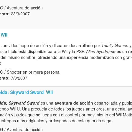
G / Aventura de acción
ento:
23/3/2007
WII
 un videojuego de acción y disparos desarrollado por
Totally Games
y
te título está disponible para la Wii y la PSP.
Alien Syndrome
es un re
 del mismo nombre, ofreciendo una experiencia modernizada con gráf
o.
G / Shooter en primera persona
ento:
7/9/2007
elda: Skyward Sword
WII
lda: Skyward Sword
es una
aventura de acción
desarrollada y publ
endo Wii U. Una precuela de todos los juegos anteriores, una genial a
ación y puzles que se juega con el control por movimiento del Wii Moti
 entregas más originales y arriesgadas de esta querida saga.
G / Aventura de acción