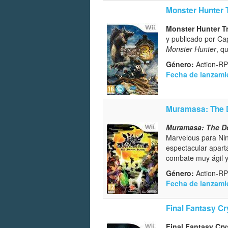
Monster Hunter T
Monster Hunter Tr
y publicado por Ca
Monster Hunter
, q
Género:
Action-R
Fecha de lanzami
Muramasa: The 
Muramasa: The D
Marvelous para Nin
espectacular aparta
combate muy ágil y
Género:
Action-R
Fecha de lanzami
Final Fantasy Cr
Final Fantasy Cry