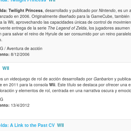
da: Twilight Princess
, desarrollado y publicado por
Nintendo
, es un
lanzado en 2006. Originalmente diseñado para la GameCube, también se
a la Wii, aprovechando las capacidades únicas de control de movimien
lvente entrega de la serie
The Legend of Zelda
, los jugadores asumen 
n para salvar el reino de Hyrule de ser consumido por un reino paralel
o.
G / Aventura de acción
ento:
8/12/2006
WII
s un videojuego de rol de acción desarrollado por
Ganbarion
y public
te en 2011 para la consola
Wii
. Este título se destaca por ofrecer una 
loración y elementos de rol, centrada en una narrativa oscura y emocio
PG
ento:
13/4/2012
lda: A Link to the Past CV
WII