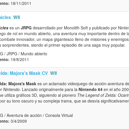
ento:
18/11/2011
icles
WII
cles
es un
JRPG
desarrollado por Monolith Soft y publicado por Ninte
ego de rol en mundo abierto, una aventura muy importante dentro de la
combate innovador, un mapa gigantesco lleno de misiones y enemigos 
s sorprendentes, siendo el primer episodio de una saga muy popular.
G / JRPG / Mundo abierto
ento:
19/8/2011
elda: Majora's Mask CV
WII
lda: Majora's Mask
es un aclamado videojuego de acción-aventura de
or
Nintendo
. Lanzado originalmente para la
Nintendo 64
en el año 200
ue utiliza gráficos 3D, siguiendo al pionero
The Legend of Zelda: Ocari
or su tono oscuro y su compleja trama, que se desvía significativament
 / Aventura de acción / Consola Virtual
ento:
3/4/2009