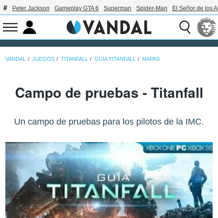
Peter Jackson
Gameplay GTA 6
Superman
Spider-Man
El Señor de los A
VANDAL
JUEGOS
TITANFALL
GUÍA TITANFALL
MAPAS
Campo de pruebas - Titanfall
Un campo de pruebas para los pilotos de la IMC.