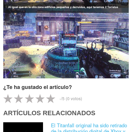
¿Te ha gustado el artículo?
-
/5 (
0
votos)
ARTÍCULOS RELACIONADOS
El Titanfall original ha sido retirado
de la distribución digital de Xbox y