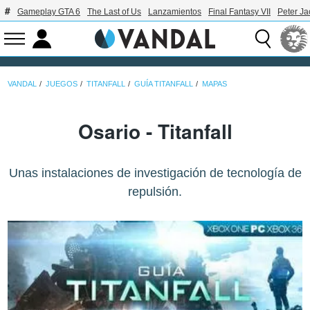
Gameplay GTA 6
The Last of Us
Lanzamientos
Final Fantasy VII
Peter J
VANDAL
JUEGOS
TITANFALL
GUÍA TITANFALL
MAPAS
Osario - Titanfall
Unas instalaciones de investigación de tecnología de
repulsión.