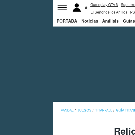
Gameplay GTA 6
Superm
El Señor de los Anillos
PS
PORTADA
Noticias
Análisis
Guías
VANDAL
JUEGOS
TITANFALL
GUÍA TITAN
Reliq