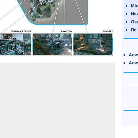
Mir
Ne
Osa
Rel
Arse
Arse