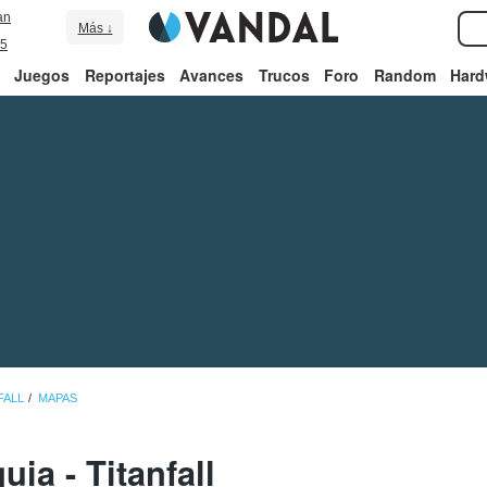
an
Más ↓
5
Juegos
Reportajes
Avances
Trucos
Foro
Random
Hard
FALL
MAPAS
uia - Titanfall