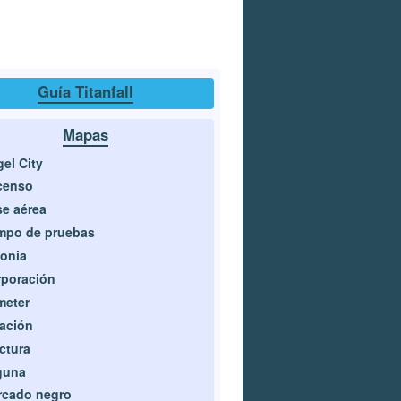
Guía Titanfall
Mapas
el City
censo
e aérea
mpo de pruebas
onia
poración
meter
ación
ctura
guna
rcado negro