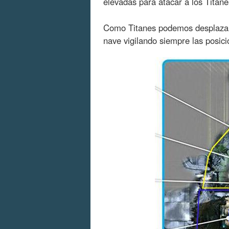
elevadas para atacar a los Titan
Como Titanes podemos desplazarn
nave vigilando siempre las posi