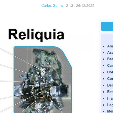
Carlos Gomis
·
21:31 26/12/2025
Ang
As
Bas
Ca
Col
Cor
De
Est
Fra
La
Me