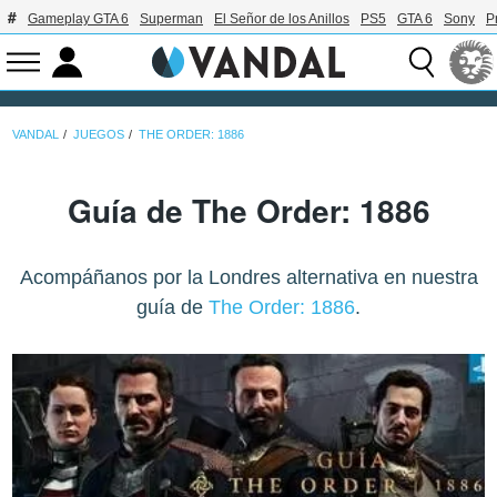
Gameplay GTA 6
Superman
El Señor de los Anillos
PS5
GTA 6
Sony
P
VANDAL
JUEGOS
THE ORDER: 1886
Guía de The Order: 1886
Acompáñanos por la Londres alternativa en nuestra
guía de
The Order: 1886
.