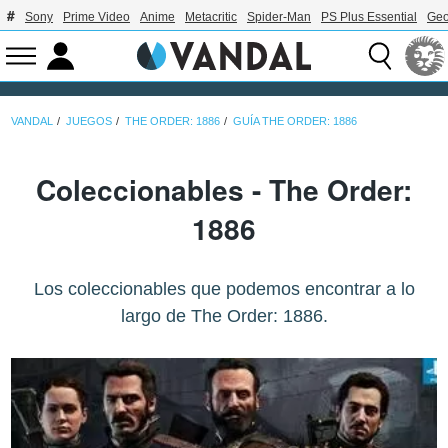
Sony
Prime Video
Anime
Metacritic
Spider-Man
PS Plus Essential
Geo
VANDAL
JUEGOS
THE ORDER: 1886
GUÍA THE ORDER: 1886
Coleccionables - The Order:
1886
Los coleccionables que podemos encontrar a lo
largo de The Order: 1886.