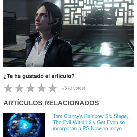
¿Te ha gustado el artículo?
-
/5 (
0
votos)
ARTÍCULOS RELACIONADOS
Tom Clancy's Rainbow Six Siege,
The Evil Within 2 y Get Even se
incorporan a PS Now en mayo