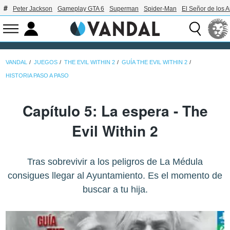
Peter Jackson
Gameplay GTA 6
Superman
Spider-Man
El Señor de los A
VANDAL
JUEGOS
THE EVIL WITHIN 2
GUÍA THE EVIL WITHIN 2
HISTORIA PASO A PASO
Capítulo 5: La espera - The
Evil Within 2
Tras sobrevivir a los peligros de La Médula
consigues llegar al Ayuntamiento. Es el momento de
buscar a tu hija.