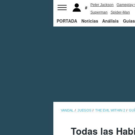
Peter Jackson
Gameplay 
Superman
Spider-Man
PORTADA
Noticias
Análisis
Guías
VANDAL
JUEGOS
THE EVIL WITHIN 2
GUÍ
Todas las Hab