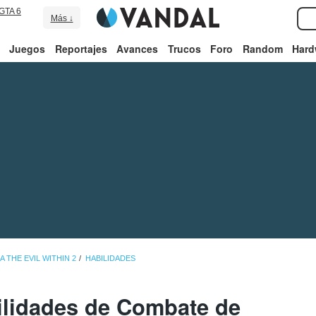
GTA 6
Más ↓
Juegos
Reportajes
Avances
Trucos
Foro
Random
Hard
A THE EVIL WITHIN 2
HABILIDADES
ilidades de Combate de