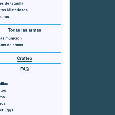
es de taquilla
tos Misteriosos
teras
Todas las armas
sas munición
ras de armas
Crafteo
FAQ
illas
etos
ros
eos
er Eggs