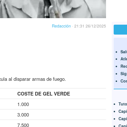
Redacción
·
21:31 26/12/2025
Sa
Atl
Re
Sig
ícula al disparar armas de fuego.
Co
COSTE DE GEL VERDE
1.000
Tuto
Capí
3.000
Capí
7.500
Capí