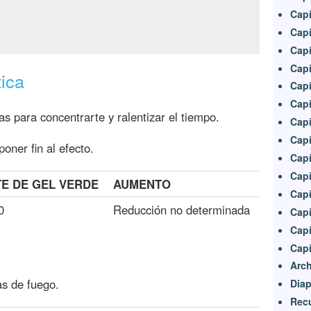
Capí
Capí
Capí
Capí
ica
Capí
Capí
s para concentrarte y ralentizar el tiempo.
Capí
Capí
oner fin al efecto.
Capí
Capí
E DE GEL VERDE
AUMENTO
Capí
0
Reducción no determinada
Capí
Capí
Capí
Arc
as de fuego.
Diap
Rec