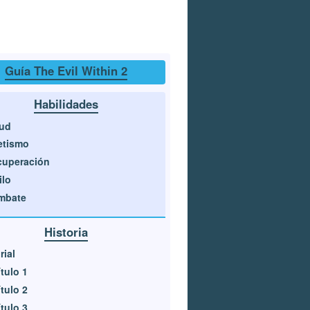
Guía The Evil Within 2
Habilidades
lud
etismo
cuperación
ilo
mbate
Historia
rial
tulo 1
tulo 2
tulo 3