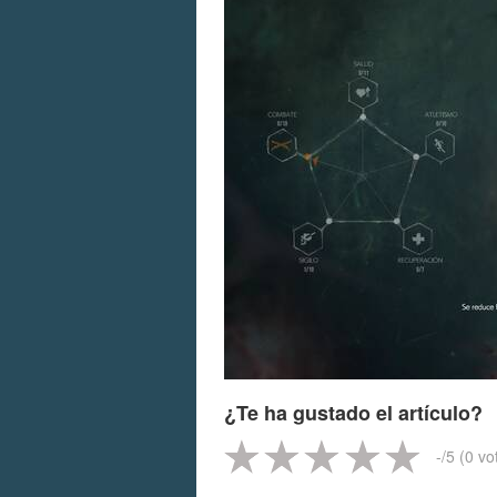
¿Te ha gustado el artículo?
-
/5 (
0
vo