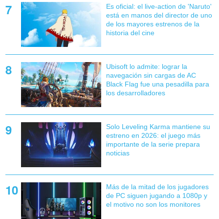
Es oficial: el live-action de 'Naruto'
está en manos del director de uno
de los mayores estrenos de la
historia del cine
Ubisoft lo admite: lograr la
navegación sin cargas de AC
Black Flag fue una pesadilla para
los desarrolladores
Solo Leveling Karma mantiene su
estreno en 2026: el juego más
importante de la serie prepara
noticias
Más de la mitad de los jugadores
de PC siguen jugando a 1080p y
el motivo no son los monitores