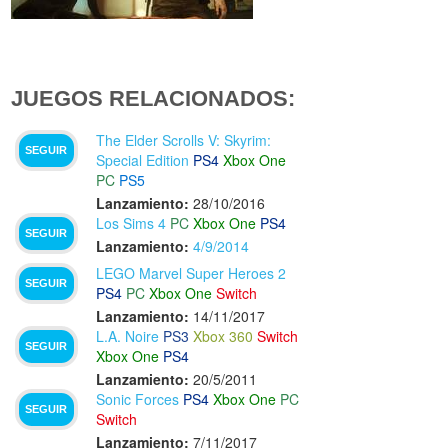
JUEGOS RELACIONADOS:
The Elder Scrolls V: Skyrim:
SEGUIR
Special Edition
PS4
Xbox One
PC
PS5
Lanzamiento:
28/10/2016
Los Sims 4
PC
Xbox One
PS4
SEGUIR
Lanzamiento:
4/9/2014
LEGO Marvel Super Heroes 2
SEGUIR
PS4
PC
Xbox One
Switch
Lanzamiento:
14/11/2017
L.A. Noire
PS3
Xbox 360
Switch
SEGUIR
Xbox One
PS4
Lanzamiento:
20/5/2011
Sonic Forces
PS4
Xbox One
PC
SEGUIR
Switch
Lanzamiento:
7/11/2017