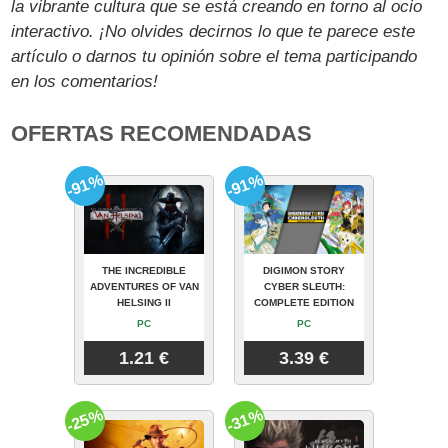
la vibrante cultura que se está creando en torno al ocio
interactivo. ¡No olvides decirnos lo que te parece este
artículo o darnos tu opinión sobre el tema participando
en los comentarios!
OFERTAS RECOMENDADAS
-91%
-91%
THE INCREDIBLE
DIGIMON STORY
ADVENTURES OF VAN
CYBER SLEUTH:
HELSING II
COMPLETE EDITION
PC
PC
1.21 €
3.39 €
-25%
-31%