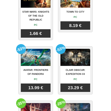
STAR WARS: KNIGHTS
TOWN TO CITY
OF THE OLD
PC
REPUBLIC
8.19 €
PC
1.66 €
-53%
-53%
AVATAR: FRONTIERS
CLAIR OBSCUR:
OF PANDORA
EXPEDITION 33
PC
PC
13.99 €
23.29 €
-35%
-28%