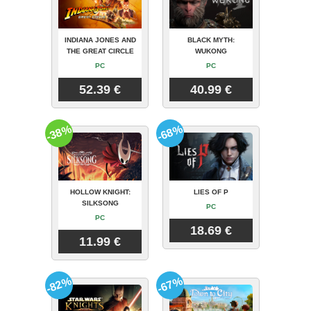
INDIANA JONES AND
BLACK MYTH:
THE GREAT CIRCLE
WUKONG
PC
PC
52.39 €
40.99 €
-38%
-68%
HOLLOW KNIGHT:
LIES OF P
SILKSONG
PC
PC
18.69 €
11.99 €
-82%
-67%