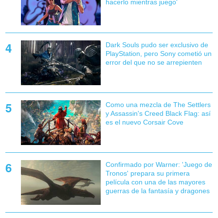
hacerlo mientras juego'
Dark Souls pudo ser exclusivo de
PlayStation, pero Sony cometió un
error del que no se arrepienten
Como una mezcla de The Settlers
y Assassin's Creed Black Flag: así
es el nuevo Corsair Cove
Confirmado por Warner: 'Juego de
Tronos' prepara su primera
película con una de las mayores
guerras de la fantasía y dragones