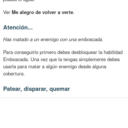
Ver
Me alegro de volver a verte
.
Atención...
Has matado a un enemigo con una emboscada.
Para conseguirlo primero debes desbloquear la habilidad
Emboscada. Una vez que la tengas simplemente debes
usarla para matar a algún enemigo desde alguna
cobertura.
Patear, disparar, quemar
Has matado a 2 o más enemigos a la vez usando
combustible derramado.
En muchas localizaciones del juego verás vehículos
volcados que tienen un charco de gasolina a su