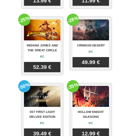
13.99 €
11.99 €
-25%
-28%
INDIANA JONES AND
CRIMSON DESERT
THE GREAT CIRCLE
PC
PC
49.99 €
52.39 €
-50%
-35%
007 FIRST LIGHT
HOLLOW KNIGHT:
DELUXE EDITION
SILKSONG
PC
PC
39.49 €
12.99 €