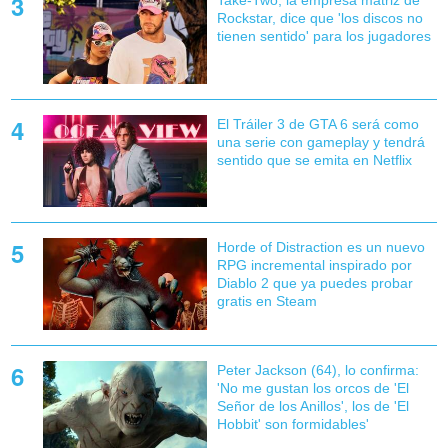
Take-Two, la empresa matriz de
Rockstar, dice que 'los discos no
tienen sentido' para los jugadores
El Tráiler 3 de GTA 6 será como
una serie con gameplay y tendrá
sentido que se emita en Netflix
Horde of Distraction es un nuevo
RPG incremental inspirado por
Diablo 2 que ya puedes probar
gratis en Steam
Peter Jackson (64), lo confirma:
'No me gustan los orcos de 'El
Señor de los Anillos', los de 'El
Hobbit' son formidables'