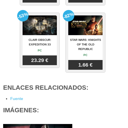
-53%
-82%
CLAIR OBSCUR:
STAR WARS: KNIGHTS
EXPEDITION 33
OF THE OLD
REPUBLIC
PC
PC
23.29 €
1.66 €
ENLACES RELACIONADOS:
Fuente
IMÁGENES: