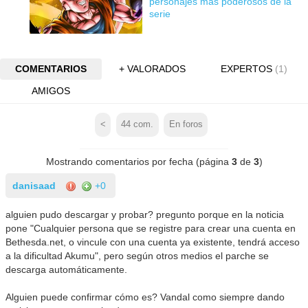
personajes más poderosos de la
serie
COMENTARIOS
+ VALORADOS
EXPERTOS
(1)
AMIGOS
<
44
com.
En foros
Mostrando comentarios por fecha (página
3
de
3
)
danisaad
+0
alguien pudo descargar y probar? pregunto porque en la noticia
pone "Cualquier persona que se registre para crear una cuenta en
Bethesda.net, o vincule con una cuenta ya existente, tendrá acceso
a la dificultad Akumu", pero según otros medios el parche se
descarga automáticamente.
Alguien puede confirmar cómo es? Vandal como siempre dando