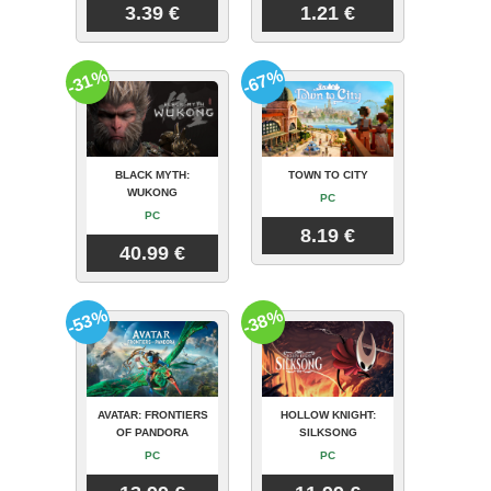
3.39 €
1.21 €
-31%
-67%
BLACK MYTH:
TOWN TO CITY
WUKONG
PC
PC
8.19 €
40.99 €
-53%
-38%
AVATAR: FRONTIERS
HOLLOW KNIGHT:
OF PANDORA
SILKSONG
PC
PC