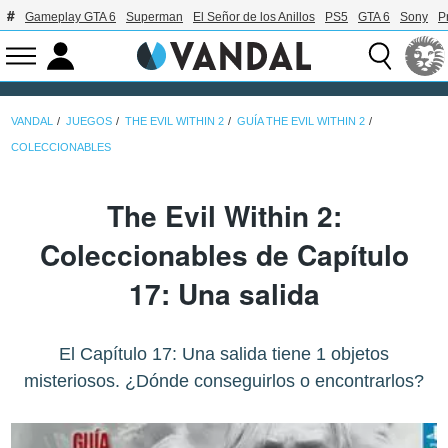
Gameplay GTA 6
Superman
El Señor de los Anillos
PS5
GTA 6
Sony
P
VANDAL
JUEGOS
THE EVIL WITHIN 2
GUÍA THE EVIL WITHIN 2
COLECCIONABLES
The Evil Within 2:
Coleccionables de Capítulo
17: Una salida
El Capítulo 17: Una salida tiene 1 objetos
misteriosos. ¿Dónde conseguirlos o encontrarlos?