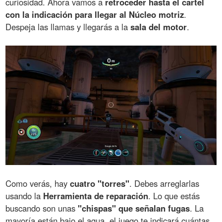
curiosidad. Ahora vamos a
retroceder hasta el cartel
con la indicación para llegar al Núcleo motriz
.
Despeja las llamas y llegarás a la
sala del motor
.
Como verás, hay
cuatro "torres"
. Debes arreglarlas
usando la
Herramienta de reparación
. Lo que estás
buscando son unas
"chispas" que señalan fugas
. La
mayoría están bajo el agua, el juego te indicará cuántas