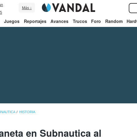
an
Más ↓
5
Juegos
Reportajes
Avances
Trucos
Foro
Random
Hard
BNAUTICA
HISTORIA
aneta en Subnautica al