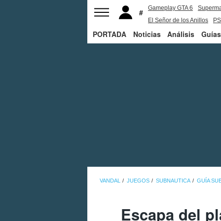
Gameplay GTA 6
Superm
El Señor de los Anillos
PS
PORTADA
Noticias
Análisis
Guías
VANDAL
JUEGOS
SUBNAUTICA
GUÍA SU
Escapa del pl