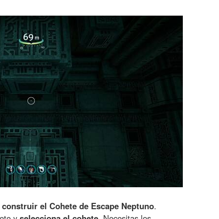
e
construir el Cohete de Escape Neptuno
.
bete y
selecciona el cohete
. Necesitas los