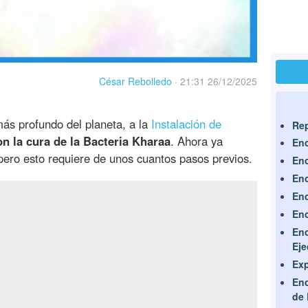
César Rebolledo
·
21:31 26/12/2025
más profundo del planeta, a la
Instalación de
Rep
on la cura de la Bacteria Kharaa
. Ahora ya
Enc
 pero esto requiere de unos cuantos pasos previos.
Enc
Enc
Enc
Enc
Enc
Eje
Exp
Enc
de