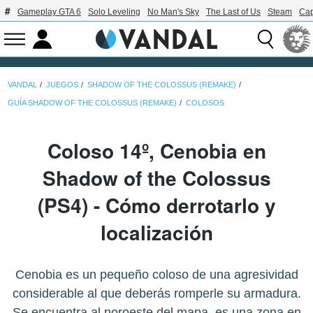
Gameplay GTA 6
Solo Leveling
No Man's Sky
The Last of Us
Steam
Ca
VANDAL
JUEGOS
SHADOW OF THE COLOSSUS (REMAKE)
GUÍA SHADOW OF THE COLOSSUS (REMAKE)
COLOSOS
Coloso 14º, Cenobia en
Shadow of the Colossus
(PS4) - Cómo derrotarlo y
localización
Cenobia es un pequeño coloso de una agresividad
considerable al que deberás romperle su armadura.
Se encuentra al noroeste del mapa, es una zona en