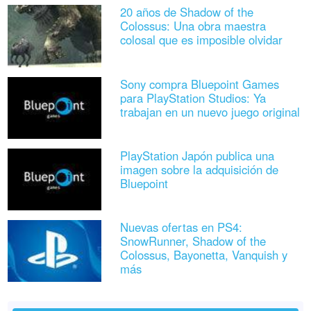
20 años de Shadow of the
Colossus: Una obra maestra
colosal que es imposible olvidar
Sony compra Bluepoint Games
para PlayStation Studios: Ya
trabajan en un nuevo juego original
PlayStation Japón publica una
imagen sobre la adquisición de
Bluepoint
Nuevas ofertas en PS4:
SnowRunner, Shadow of the
Colossus, Bayonetta, Vanquish y
más