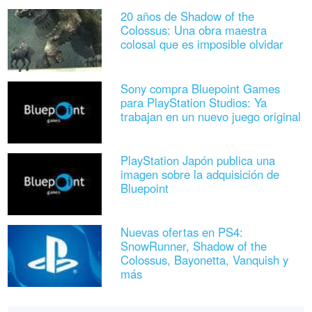
20 años de Shadow of the
Colossus: Una obra maestra
colosal que es imposible olvidar
Sony compra Bluepoint Games
para PlayStation Studios: Ya
trabajan en un nuevo juego original
PlayStation Japón publica una
imagen sobre la adquisición de
Bluepoint
Nuevas ofertas en PS4:
SnowRunner, Shadow of the
Colossus, Bayonetta, Vanquish y
más