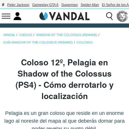
Peter Jackson
Gameplay GTA 6
Superman
Spider-Man
El Señor de los A
VANDAL
JUEGOS
SHADOW OF THE COLOSSUS (REMAKE)
GUÍA SHADOW OF THE COLOSSUS (REMAKE)
COLOSOS
Coloso 12º, Pelagia en
Shadow of the Colossus
(PS4) - Cómo derrotarlo y
localización
Pelagia es un gran coloso que reside en un enorme
lago al noreste del mapa al que deberás domar para
poder revelar su punto débil.