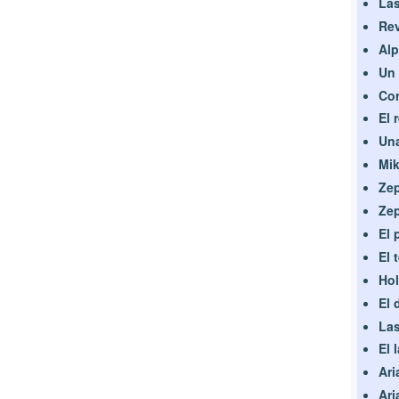
Las
Rev
Alp
Un 
Co
El 
Una
Mik
Zep
Zep
El 
El 
Hol
El 
Las
El 
Ari
Ari