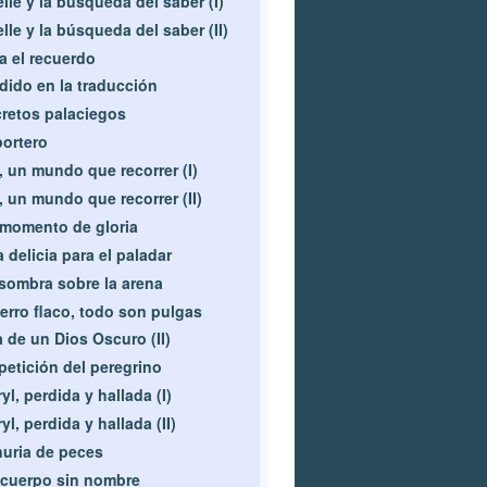
lle y la búsqueda del saber (I)
lle y la búsqueda del saber (II)
a el recuerdo
dido en la traducción
retos palaciegos
portero
, un mundo que recorrer (I)
, un mundo que recorrer (II)
momento de gloria
 delicia para el paladar
sombra sobre la arena
erro flaco, todo son pulgas
a de un Dios Oscuro (II)
petición del peregrino
yl, perdida y hallada (I)
yl, perdida y hallada (II)
uria de peces
cuerpo sin nombre