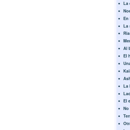
La 
Noe
En 
La 
Ria
Mer
Al 
El 
Una
Kai
Ash
La 
La
El 
No 
Ter
Otr