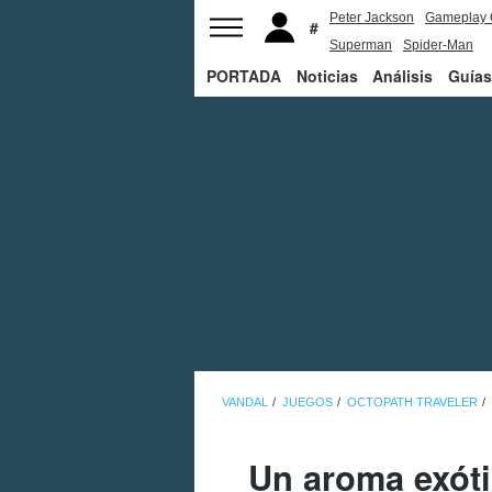
Peter Jackson
Gameplay 
Superman
Spider-Man
PORTADA
Noticias
Análisis
Guías
VANDAL
JUEGOS
OCTOPATH TRAVELER
Un aroma exóti