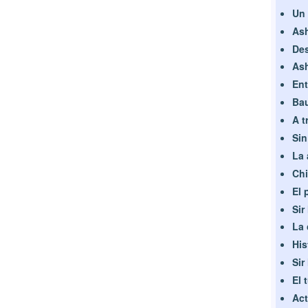
Un 
Ash
Des
Ash
Ent
Bau
A t
Sin
La 
Chi
El 
Sir
La 
His
Sir
El 
Act