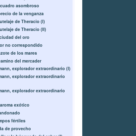
 cuadro asombroso
precio de la venganza
tutelaje de Theracio (I)
tutelaje de Theracio (II)
ciudad del oro
r no correspondido
azote de los mares
camino del mercader
ann, explorador extraordinario (I)
ann, explorador extraordinario
ann, explorador extraordinario
aroma exótico
andonado
pos fértiles
da de provecho