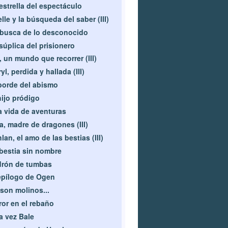
estrella del espectáculo
lle y la búsqueda del saber (III)
busca de lo desconocido
súplica del prisionero
, un mundo que recorrer (III)
yl, perdida y hallada (III)
borde del abismo
hijo pródigo
 vida de aventuras
a, madre de dragones (III)
lan, el amo de las bestias (III)
bestia sin nombre
drón de tumbas
epílogo de Ogen
son molinos...
ror en el rebaño
a vez Bale