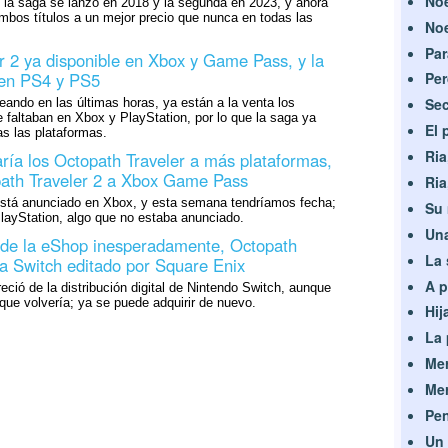
Noe
 la saga se lanzó en 2018 y la segunda en 2023, y ahora
bos títulos a un mejor precio que nunca en todas las
Noe
Par
r 2 ya disponible en Xbox y Game Pass, y la
 en PS4 y PS5
Per
Sec
ando en las últimas horas, ya están a la venta los
 faltaban en Xbox y PlayStation, por lo que la saga ya
El 
s las plataformas.
Ria
aría los Octopath Traveler a más plataformas,
path Traveler 2 a Xbox Game Pass
Ria
está anunciado en Xbox, y esta semana tendríamos fecha;
Su 
 PlayStation, algo que no estaba anunciado.
Una
o de la eShop inesperadamente, Octopath
La 
 a Switch editado por Square Enix
A p
ió de la distribución digital de Nintendo Switch, aunque
ue volvería; ya se puede adquirir de nuevo.
Hij
La 
Mer
Mer
Pen
Un 