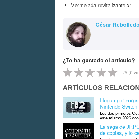
Mermelada revitalizante x1
César Rebolled
¿Te ha gustado el artículo?
-
/5 (
0
vo
ARTÍCULOS RELACIO
Llegan por sorpr
Nintendo Switch 
Los dos primeros Octo
este mismo 2026 con 
La saga de JRPG 
de copias, y lo 