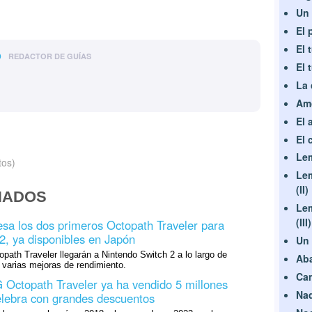
Un
El 
El 
o
REDACTOR DE GUÍAS
El 
La 
Amo
El 
El 
Lem
tos)
Lem
(II)
NADOS
Lem
(III)
esa los dos primeros Octopath Traveler para
2, ya disponibles en Japón
Un 
path Traveler llegarán a Nintendo Switch 2 a lo largo de
Ab
varias mejoras de rendimiento.
Cam
Octopath Traveler ya ha vendido 5 millones
Na
celebra con grandes descuentos