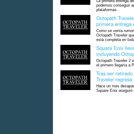
La primera entrega de
podemos conseguir am
plataformas.
Octopath Travele
primera entrega
Como se venía rumore
Octopath Traveler que
está completa en toda
Square Enix llev
incluyendo Octo
Octopath Traveler 2 
el primero llegaría a
Tras ser retirad
Traveler regresa
Hace un mes desaparec
Square Enix aseguró q