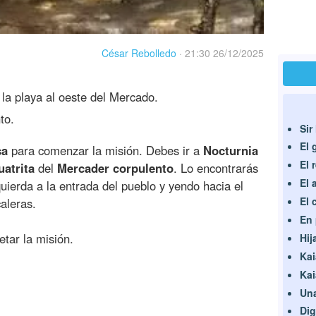
César Rebolledo
·
21:30 26/12/2025
la playa al oeste del Mercado.
to.
Sir
El 
sa
para comenzar la misión. Debes ir a
Nocturnia
El 
uatrita
del
Mercader corpulento
. Lo encontrarás
El 
quierda a la entrada del pueblo y yendo hacia el
El 
caleras.
En 
tar la misión.
Hij
Kai
Kai
Una
Dig