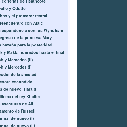
 correrías de Heathcote
ello y Odette
has y el promotor teatral
reencuentro con Alaic
rrespondencia con los Wyndham
regreso de la princesa Mary
 hazaña para la posteridad
k y Makk, honrados hasta el final
h y Mercedes (II)
h y Mercedes (I)
poder de la amistad
tesoro escondido
a de nuevo, Harald
dilema del rey Khalim
 aventuras de Ali
lamento de Russell
anna, de nuevo (I)
anna, de nuevo (II)