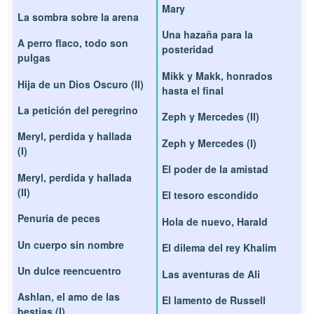
Mary
La sombra sobre la arena
Una hazaña para la
A perro flaco, todo son
posteridad
pulgas
Mikk y Makk, honrados
Hija de un Dios Oscuro (II)
hasta el final
La petición del peregrino
Zeph y Mercedes (II)
Meryl, perdida y hallada
Zeph y Mercedes (I)
(I)
El poder de la amistad
Meryl, perdida y hallada
(II)
El tesoro escondido
Penuria de peces
Hola de nuevo, Harald
Un cuerpo sin nombre
El dilema del rey Khalim
Un dulce reencuentro
Las aventuras de Ali
Ashlan, el amo de las
El lamento de Russell
bestias (I)