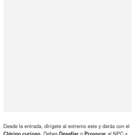
Desde la entrada, dirígete al extremo este y darás con el
Clérigo curioso
. Debes
Desafiar
o
Provocar
al NPC y