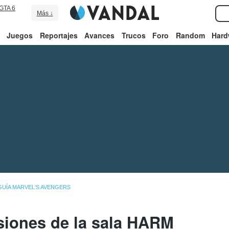
GTA 6
Más ↓
Juegos
Reportajes
Avances
Trucos
Foro
Random
Hard
GUÍA MARVEL'S AVENGERS
iones de la sala HARM