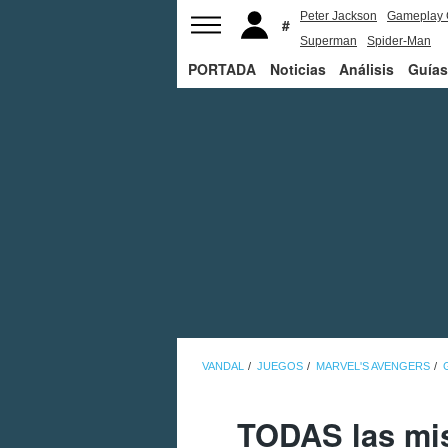
Peter Jackson
Gameplay 
Superman
Spider-Man
PORTADA
Noticias
Análisis
Guías
VANDAL
JUEGOS
MARVEL'S AVENGERS
TODAS las mis