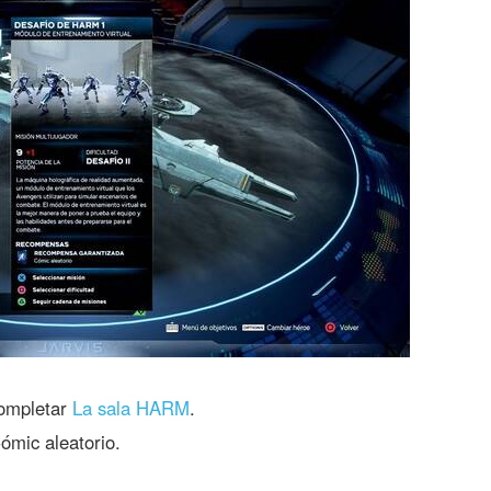
ompletar
La sala HARM
.
mic aleatorio.