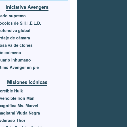
Iniciativa Avengers
nado supremo
ocolos de S.H.I.E.L.D.
ofensiva global
daje de cámara
osa va de clones
te colmena
tuario Inhumano
ltimo Avenger en pie
Misiones icónicas
ncreíble Hulk
nvencible Iron Man
agnífica Ms. Marvel
agistral Viuda Negra
oderoso Thor