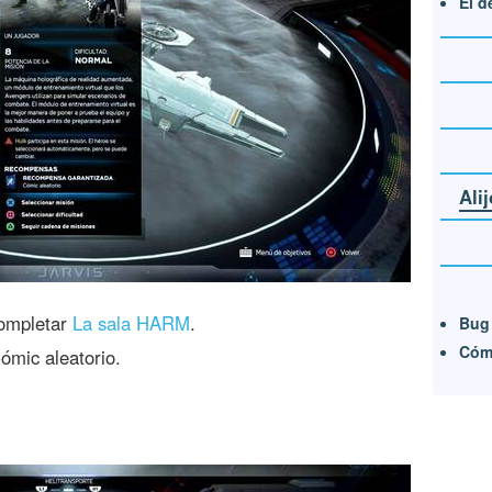
El d
Ali
ompletar
La sala HARM
.
Bug 
Cómo
mic aleatorio.