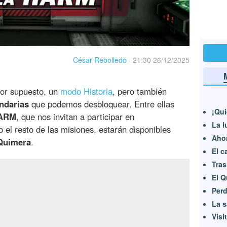
César Rebolledo
·
21:30 26/12/2025
por supuesto, un
modo Historia
, pero también
ndarias
que podemos desbloquear. Entre ellas
¡Qui
HARM
, que nos invitan a participar en
La l
 el resto de las misiones, estarán disponibles
Ahor
 Quimera
.
El c
Tras
El Q
Perd
La 
Visi