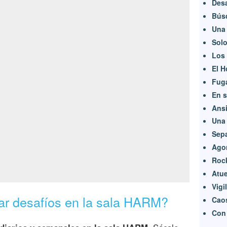
Desa
Búsq
Una 
Solo
Los 
El H
Fug
En s
Ansi
Una 
Sep
Agon
Roc
Atue
Vigi
r desafíos en la sala HARM?
Cao
Con 