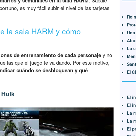
 diarios y semanales en la sala HARM
. Sácale
rtuno, es muy fácil subir el nivel de las tarjetas
Rei
Prot
de la sala HARM y cómo
Una 
Abor
La c
iones de entrenamiento de cada personaje
y no
Men
ue las que el juego te va dando. Por este motivo,
San
, indicar cuándo se desbloquean y qué
El ú
 Hulk
El i
El i
La m
La m
El p