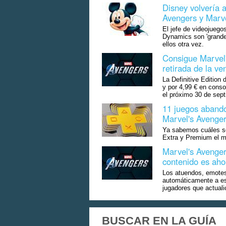
Disney volvería a
Avengers y Marve
El jefe de videojuego
Dynamics son 'grandes
ellos otra vez.
Consigue Marvel'
retirada de la ve
La Definitive Edition
y por 4,99 € en consol
el próximo 30 de sept
11 juegos abando
Marvel's Avenger
Ya sabemos cuáles so
Extra y Premium el mes
Marvel's Avengers
contenido es aho
Los atuendos, emotes
automáticamente a est
jugadores que actualic
BUSCAR EN LA GUÍA