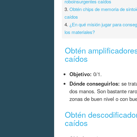
roboinsurgentes caídos
3.
Obtén chips de memoria de sinto
caídos
4.
¿En qué misión jugar para conseg
los materiales?
Obtén amplificadores
caídos
Objetivo:
0/1.
Dónde conseguirlos:
se trat
dos manos. Son bastante raro
zonas de buen nivel o con b
Obtén descodificador
caídos