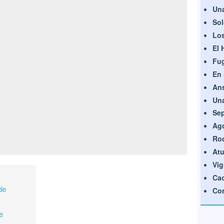
Una
Sol
Los
El 
Fu
En 
Ans
Una
Se
Ago
Ro
Atu
Vig
Ca
de
Con
e