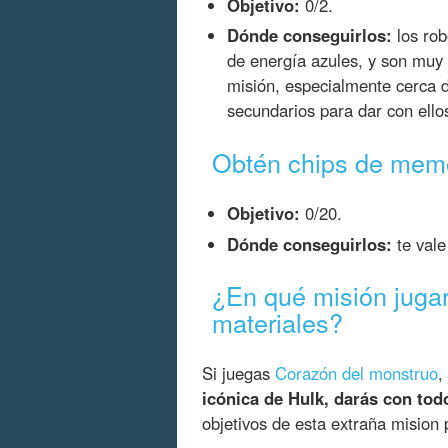
Objetivo:
0/2.
Dónde conseguirlos:
los rob
de energía azules, y son muy
misión, especialmente cerca 
secundarios para dar con ello
Obtén chips de memo
Objetivo:
0/20.
Dónde conseguirlos:
te vale
¿En qué misión jugar
materiales?
Si juegas
Corazón del monstruo
,
icónica de Hulk, darás con to
objetivos de esta extraña mision p