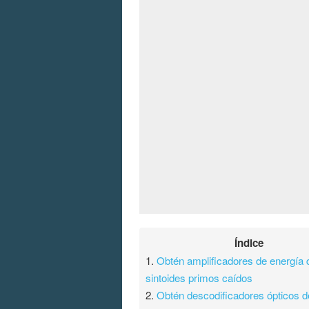
Índice
1.
Obtén amplificadores de energía 
sintoides primos caídos
2.
Obtén descodificadores ópticos d