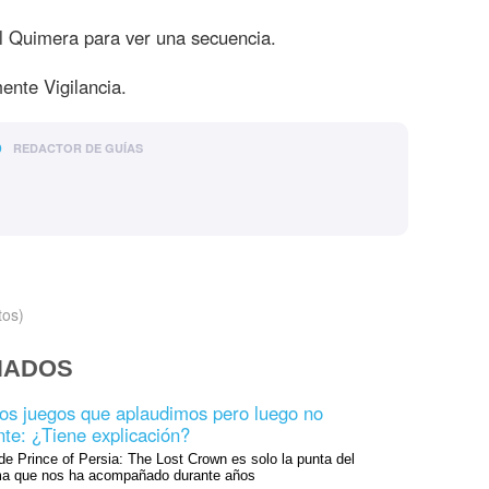
al Quimera para ver una secuencia.
ente Vigilancia.
o
REDACTOR DE GUÍAS
tos)
NADOS
los juegos que aplaudimos pero luego no
nte: ¿Tiene explicación?
de Prince of Persia: The Lost Crown es solo la punta del
ema que nos ha acompañado durante años