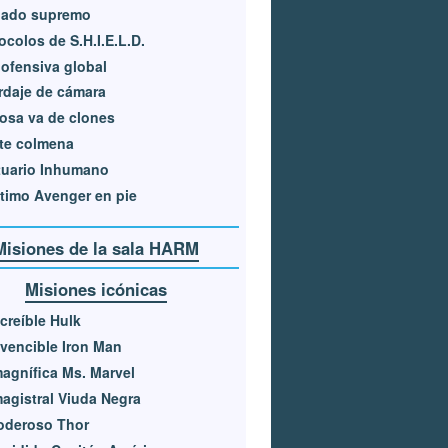
nado supremo
ocolos de S.H.I.E.L.D.
ofensiva global
daje de cámara
osa va de clones
te colmena
tuario Inhumano
ltimo Avenger en pie
Misiones de la sala HARM
Misiones icónicas
ncreíble Hulk
nvencible Iron Man
agnífica Ms. Marvel
agistral Viuda Negra
oderoso Thor