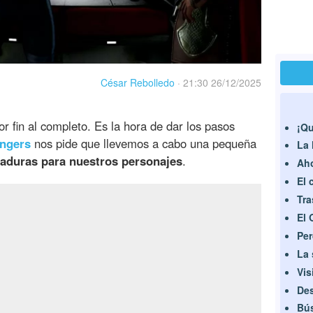
César Rebolledo
·
21:30 26/12/2025
or fin al completo. Es la hora de dar los pasos
¡Qu
engers
nos pide que llevemos a cabo una pequeña
La 
aduras para nuestros personajes
.
Aho
El 
Tra
El 
Per
La
Vis
Des
Bús