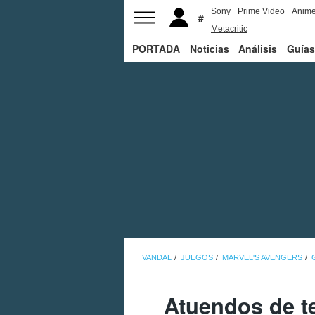
Sony
Prime Video
Anim
Metacritic
PORTADA
Noticias
Análisis
Guías
VANDAL
JUEGOS
MARVEL'S AVENGERS
Atuendos de t