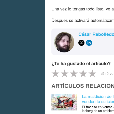
Una vez lo tengas todo listo, ve 
Después se activará automáticam
César Rebolled
¿Te ha gustado el artículo?
-
/5 (
0
vo
ARTÍCULOS RELACIO
La maldición de 
venden lo suficie
El fracaso en ventas 
iceberg de un probl