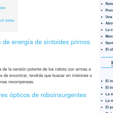
Rei
ides
Prot
Una 
uir todos
Abor
La c
Men
 de energía de sintoides primos
San
El ú
a de la versión potente de los robots con armas a
s de encontrar, tendrás que buscar en misiones o
El i
uenas recompensas.
El i
es ópticos de roboinsurgentes
La m
La m
El p