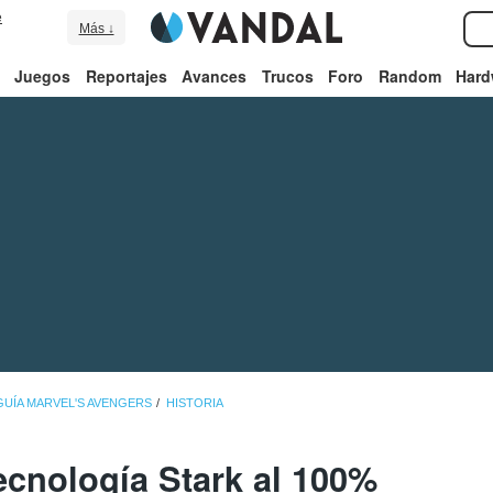
e
Más ↓
Juegos
Reportajes
Avances
Trucos
Foro
Random
Hard
GUÍA MARVEL'S AVENGERS
HISTORIA
ecnología Stark al 100%