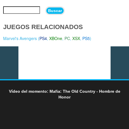
Buscar
JUEGOS RELACIONADOS
Marvel's Avengers (
PS4
,
XBOne
,
PC
,
XSX
,
PS5
)
Vídeo del momento: Mafia: The Old Country - Hombre de
Honor