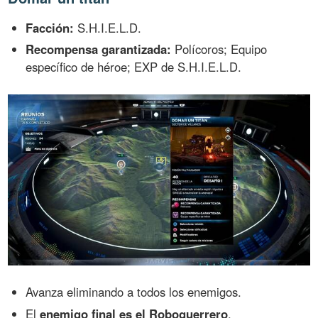
Facción:
S.H.I.E.L.D.
Recompensa garantizada:
Polícoros; Equipo
específico de héroe; EXP de S.H.I.E.L.D.
Avanza eliminando a todos los enemigos.
El
enemigo final es el Roboguerrero
.