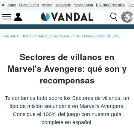
Sony
Prime Video
Anime
Metacritic
Spider-Man
PS Plus Essential
Geo
VANDAL
JUEGOS
MARVEL'S AVENGERS
GUÍA MARVEL'S AVENGERS
Sectores de villanos en
Marvel's Avengers: qué son y
recompensas
Te contamos todo sobre los Sectores de villanos, un
tipo de misión secundaria en Marvel's Avengers.
Consigue el 100% del juego con nuestra guía
completa en español.