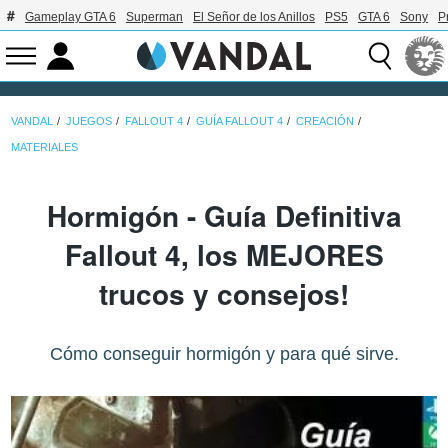
Gameplay GTA 6
Superman
El Señor de los Anillos
PS5
GTA 6
Sony
P
VANDAL
JUEGOS
FALLOUT 4
GUÍA FALLOUT 4
CREACIÓN
MATERIALES
Hormigón - Guía Definitiva
Fallout 4, los MEJORES
trucos y consejos!
Cómo conseguir hormigón y para qué sirve.