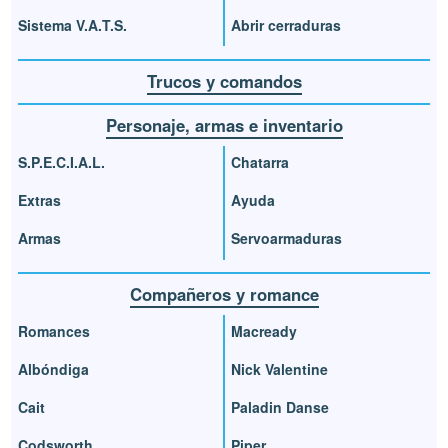
Sistema V.A.T.S.
Abrir cerraduras
Trucos y comandos
Personaje, armas e inventario
S.P.E.C.I.A.L.
Chatarra
Extras
Ayuda
Armas
Servoarmaduras
Compañeros y romance
Romances
Macready
Albóndiga
Nick Valentine
Cait
Paladin Danse
Codsworth
Piper