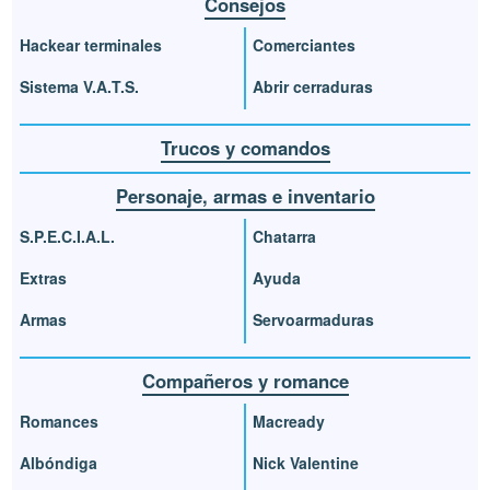
Consejos
Hackear terminales
Comerciantes
Sistema V.A.T.S.
Abrir cerraduras
Trucos y comandos
Personaje, armas e inventario
S.P.E.C.I.A.L.
Chatarra
Extras
Ayuda
Armas
Servoarmaduras
Compañeros y romance
Romances
Macready
Albóndiga
Nick Valentine