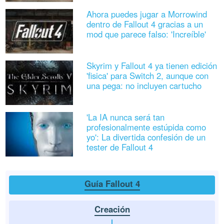
Ahora puedes jugar a Morrowind
dentro de Fallout 4 gracias a un
mod que parece falso: 'Increíble'
Skyrim y Fallout 4 ya tienen edición
'fisica' para Switch 2, aunque con
una pega: no incluyen cartucho
'La IA nunca será tan
profesionalmente estúpida como
yo': La divertida confesión de un
tester de Fallout 4
Guía Fallout 4
Creación