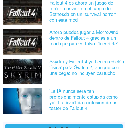
Fallout 4 es ahora un juego de
terror: convierten el juego de
Bethesda en un 'survival horror'
con este mod
Ahora puedes jugar a Morrowind
dentro de Fallout 4 gracias a un
mod que parece falso: 'Increíble'
Skyrim y Fallout 4 ya tienen edición
'fisica' para Switch 2, aunque con
una pega: no incluyen cartucho
'La IA nunca será tan
profesionalmente estúpida como
yo': La divertida confesión de un
tester de Fallout 4