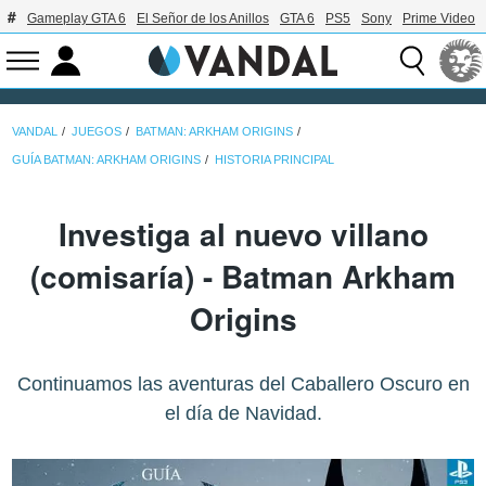
Gameplay GTA 6
El Señor de los Anillos
GTA 6
PS5
Sony
Prime Video
VANDAL
JUEGOS
BATMAN: ARKHAM ORIGINS
GUÍA BATMAN: ARKHAM ORIGINS
HISTORIA PRINCIPAL
Investiga al nuevo villano
(comisaría) - Batman Arkham
Origins
Continuamos las aventuras del Caballero Oscuro en
el día de Navidad.