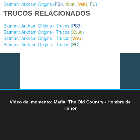
Batman: Arkham Origins (
PS3
,
X360
,
WiiU
,
PC
)
TRUCOS RELACIONADOS
Batman: Arkham Origins - Trucos (
PS3
)
Batman: Arkham Origins - Trucos (
X360
)
Batman: Arkham Origins - Trucos (
WiiU
)
Batman: Arkham Origins - Trucos (
PC
)
Vídeo del momento: Mafia: The Old Country - Hombre de
Honor