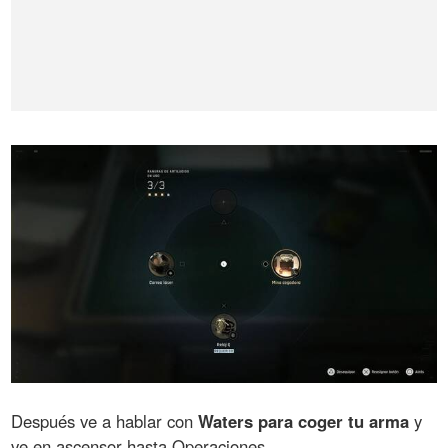
Después ve a hablar con
Waters para coger tu arma
y
ve en ascensor hasta Operaciones.