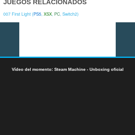
JUEGOS RELACIONADOS
007 First Light (
PS5
,
XSX
,
PC
,
Switch2
)
Vídeo del momento: Steam Machine - Unboxing oficial