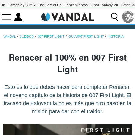
Gameplay GTA 6
The Last of Us
Lanzamientos
Final Fantasy VII
Peter J
VANDAL
JUEGOS
007 FIRST LIGHT
GUÍA 007 FIRST LIGHT
HISTORIA
Renacer al 100% en 007 First
Light
Esto es lo que debes hacer para completar Renacer,
el noveno capítulo de la historia de 007 First Light. El
fracaso de Eslovaquia no es más que otro paso en la
misión para dar con el traidor.