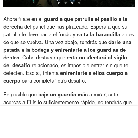
Ahora fíjate en el
guardia que patrulla el pasillo a la
derecha
del panel que has pirateado. Espera a que su
patrulla le lleve hacia el fondo y
salta la barandilla
antes
de que se vuelva. Una vez abajo, tendrás que
darle una
patada a la bodega y enfrentarte a los guardias de
dentro
. Cabe destacar que
esto no afectará al sigilo
del desafío
relacionado, es imposible entrar sin que te
detecten. Eso sí, intenta
enfrentarte a ellos cuerpo a
cuerpo
para completar otro desafío.
Es posible que
baje un guardia más
a mirar, si te
acercas a Ellis lo suficientemente rápido, no tendrás que
enfrentarte a nadie más... salvo a un inesperado
enemigo al que noquearás sin problemas.
Salva a Theresa Lorca