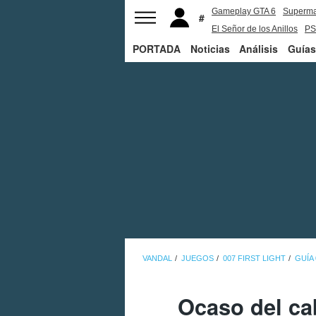
Gameplay GTA 6
Superm
El Señor de los Anillos
PS
PORTADA
Noticias
Análisis
Guías
VANDAL
JUEGOS
007 FIRST LIGHT
GUÍA 
Ocaso del ca