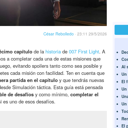
César Rebolledo
·
23:11 29/5/2026
cimo capítulo
de la
historia
de
007 First Light
. A
Dec
mos a completar cada una de estas misiones que
Con
uego, evitando spoilers tanto como sea posible y
Al 
tes cada misión con facilidad. Ten en cuenta que
Un 
era partida en el capítulo
y que tendrás nuevas
El 
 desde Simulación táctica. Esta guía está pensada
Un
ble de desafíos
y como mínimo,
completar el
Una
i es uno de esos desafíos.
Un 
Tod
Re
El 