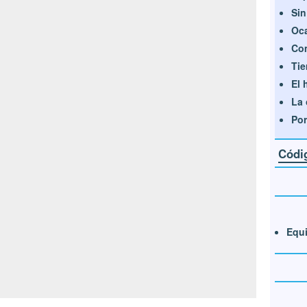
Sin
Oca
Com
Tie
El 
La 
Por
Códig
Equi