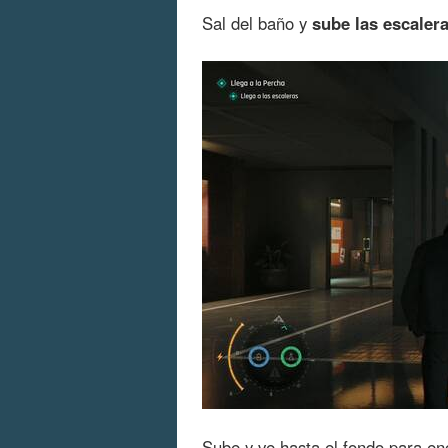
Sal del baño y
sube las escaler
Sube y ve hasta el fondo para en