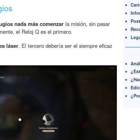
Cart
gios
Info
Post
ilugios nada más comenzar
la misión, sin pasar
Rec
mente, el Reloj Q es el primero.
Leg
ea láser
. El tercero debería ser el siempre eficaz
Anál
¿Est
¿Hac
Edic
¿Por