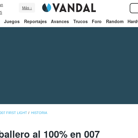
an
Más ↓
5
Juegos
Reportajes
Avances
Trucos
Foro
Random
Hard
007 FIRST LIGHT
HISTORIA
ballero al 100% en 007