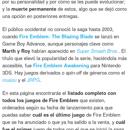
por su personalidad y por cómo se les puede evolucionar;
y la
muerte permanente
de estos, algo que se dejó como
una opción en posteriores entregas.
El público occidental no conoció la saga hasta 2003,
cuando
Fire Emblem: The Blazing Blade
se lanzó en
Game Boy Advance, aunque personajes clave como
Marth y Roy
habían aparecido en
Super Smash Bros.
. El
título que elevó la popularidad de la serie, haciéndola más
accesible, fue
Fire Emblem Awakening
para Nintendo
3DS. Hay juegos derivados o
spin-off
de géneros como el
musou
y el
JRPG
.
En esta página encontrarás el
listado completo con
todos los juegos de Fire Emblem
que existen,
ordenados según su fecha de lanzamiento para que
puedas saber
cuál es el último juego
de Fire Emblem
que se ha anunciado o que ya ha salido a la venta, y
cuál
fue el primer
juego de todos con el que se inició la saga.