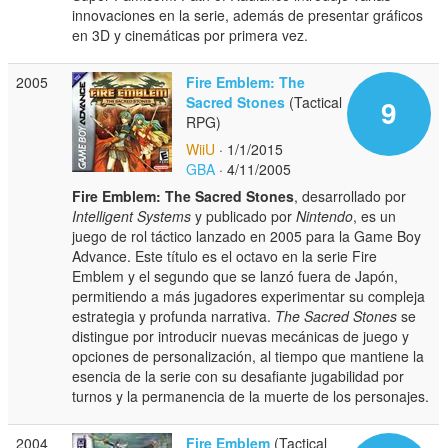
innovaciones en la serie, además de presentar gráficos
en 3D y cinemáticas por primera vez.
2005
Fire Emblem: The
Sacred Stones
(Tactical
9
RPG)
WiiU
· 1/1/2015
GBA
· 4/11/2005
Fire Emblem: The Sacred Stones
, desarrollado por
Intelligent Systems
y publicado por
Nintendo
, es un
juego de rol táctico lanzado en 2005 para la Game Boy
Advance. Este título es el octavo en la serie Fire
Emblem y el segundo que se lanzó fuera de Japón,
permitiendo a más jugadores experimentar su compleja
estrategia y profunda narrativa.
The Sacred Stones
se
distingue por introducir nuevas mecánicas de juego y
opciones de personalización, al tiempo que mantiene la
esencia de la serie con su desafiante jugabilidad por
turnos y la permanencia de la muerte de los personajes.
2004
Fire Emblem
(Tactical