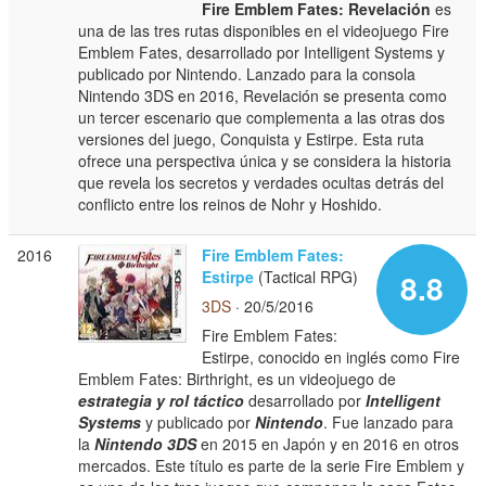
Fire Emblem Fates: Revelación
es
una de las tres rutas disponibles en el videojuego Fire
Emblem Fates, desarrollado por Intelligent Systems y
publicado por Nintendo. Lanzado para la consola
Nintendo 3DS en 2016, Revelación se presenta como
un tercer escenario que complementa a las otras dos
versiones del juego, Conquista y Estirpe. Esta ruta
ofrece una perspectiva única y se considera la historia
que revela los secretos y verdades ocultas detrás del
conflicto entre los reinos de Nohr y Hoshido.
2016
Fire Emblem Fates:
Estirpe
(Tactical RPG)
8.8
3DS
· 20/5/2016
Fire Emblem Fates:
Estirpe, conocido en inglés como Fire
Emblem Fates: Birthright, es un videojuego de
estrategia y rol táctico
desarrollado por
Intelligent
Systems
y publicado por
Nintendo
. Fue lanzado para
la
Nintendo 3DS
en 2015 en Japón y en 2016 en otros
mercados. Este título es parte de la serie Fire Emblem y