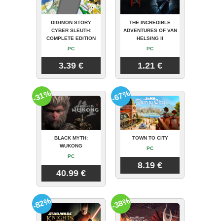
DIGIMON STORY
THE INCREDIBLE
CYBER SLEUTH:
ADVENTURES OF VAN
COMPLETE EDITION
HELSING II
PC
PC
3.39 €
1.21 €
-31%
-67%
BLACK MYTH:
TOWN TO CITY
WUKONG
PC
PC
8.19 €
40.99 €
-82%
-38%