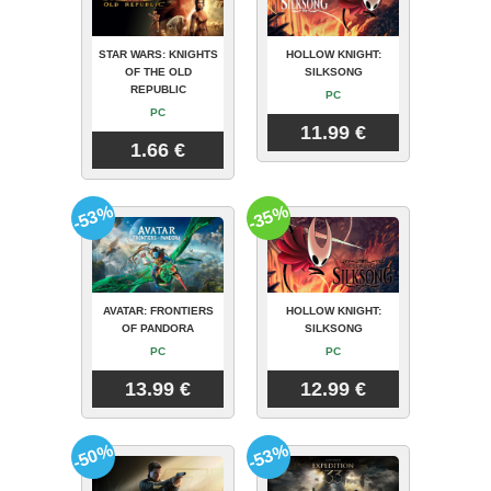
STAR WARS: KNIGHTS
HOLLOW KNIGHT:
OF THE OLD
SILKSONG
REPUBLIC
PC
PC
11.99 €
1.66 €
-53%
-35%
AVATAR: FRONTIERS
HOLLOW KNIGHT:
OF PANDORA
SILKSONG
PC
PC
13.99 €
12.99 €
-50%
-53%