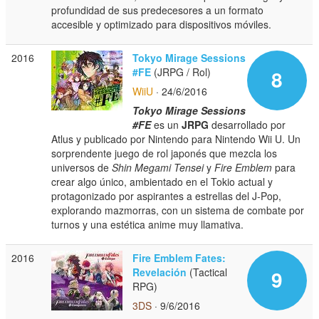
profundidad de sus predecesores a un formato
accesible y optimizado para dispositivos móviles.
2016
Tokyo Mirage Sessions
#FE
(JRPG / Rol)
8
WiiU
· 24/6/2016
Tokyo Mirage Sessions
#FE
es un
JRPG
desarrollado por
Atlus y publicado por Nintendo para Nintendo Wii U. Un
sorprendente juego de rol japonés que mezcla los
universos de
Shin Megami Tensei
y
Fire Emblem
para
crear algo único, ambientado en el Tokio actual y
protagonizado por aspirantes a estrellas del J-Pop,
explorando mazmorras, con un sistema de combate por
turnos y una estética anime muy llamativa.
2016
Fire Emblem Fates:
Revelación
(Tactical
9
RPG)
3DS
· 9/6/2016