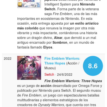
Intelligent System para
Nintendo
Switch
. Forma parte de la veterana
saga
Fire Emblem
, una de las más
importantes en ecosistemas de Nintendo. En esta
ocasión, esta entrega apuesta por
un estilo artístico
más colorido
que renueva la imagen por otra más
vibrante y más impactante, contándonos una historia
sobre un dragón divino,
Alear
, que derrotó a un mal
antiguo encarnado por
Sombron
, en un mundo de
fantasía llamado
Elyos
.
2022
Fire Emblem Warriors:
Three Hopes
(Acción /
8.6
Musou)
Switch
· 24/6/2022
Fire Emblem Warriors: Three Hopes
es un juego de
acción
desarrollado por Omega Force y
publicado por Nintendo para Switch. El segundo musou
de
Fire Emblem
, un juego con espectaculares batallas
multitudinarias y elementos estratégicos de los
creadores de
Dynasty Warriors
, que cuenta con tres