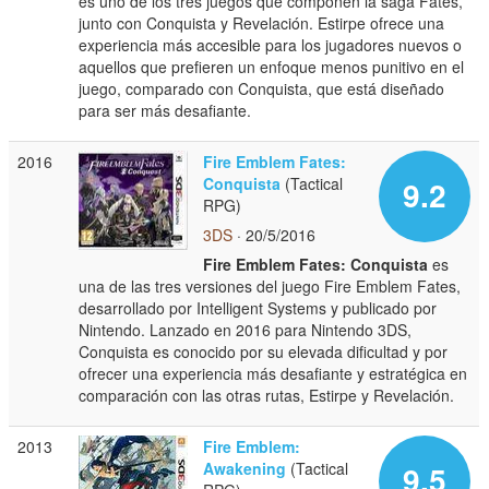
es uno de los tres juegos que componen la saga Fates,
junto con Conquista y Revelación. Estirpe ofrece una
experiencia más accesible para los jugadores nuevos o
aquellos que prefieren un enfoque menos punitivo en el
juego, comparado con Conquista, que está diseñado
para ser más desafiante.
2016
Fire Emblem Fates:
Conquista
(Tactical
9.2
RPG)
3DS
· 20/5/2016
Fire Emblem Fates: Conquista
es
una de las tres versiones del juego Fire Emblem Fates,
desarrollado por Intelligent Systems y publicado por
Nintendo. Lanzado en 2016 para Nintendo 3DS,
Conquista es conocido por su elevada dificultad y por
ofrecer una experiencia más desafiante y estratégica en
comparación con las otras rutas, Estirpe y Revelación.
2013
Fire Emblem:
Awakening
(Tactical
9.5