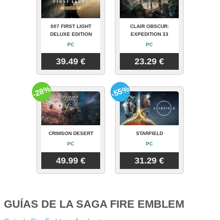
007 FIRST LIGHT
CLAIR OBSCUR:
DELUXE EDITION
EXPEDITION 33
PC
PC
39.49 €
23.29 €
-28%
-55%
CRIMSON DESERT
STARFIELD
PC
PC
49.99 €
31.29 €
GUÍAS DE LA SAGA FIRE EMBLEM