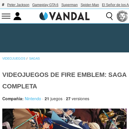
Peter Jackson
Gameplay GTA 6
Superman
Spider-Man
El Señor de los A
VIDEOJUEGOS
SAGAS
VIDEOJUEGOS DE FIRE EMBLEM: SAGA
COMPLETA
Compañía:
Nintendo
·
21
juegos ·
27
versiones