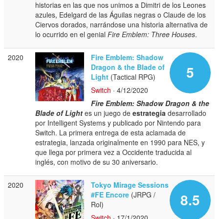
historias en las que nos unimos a Dimitri de los Leones
azules, Edelgard de las Águilas negras o Claude de los
Ciervos dorados, narrándose una historia alternativa de
lo ocurrido en el genial
Fire Emblem: Three Houses
.
2020
Fire Emblem: Shadow
Dragon & the Blade of
5
Light
(Tactical RPG)
Switch
· 4/12/2020
Fire Emblem: Shadow Dragon & the
Blade of Light
es un juego de
estrategia
desarrollado
por Intelligent Systems y publicado por Nintendo para
Switch. La primera entrega de esta aclamada de
estrategia, lanzada originalmente en 1990 para NES, y
que llega por primera vez a Occidente traducida al
inglés, con motivo de su 30 aniversario.
2020
Tokyo Mirage Sessions
#FE Encore
(JRPG /
8.5
Rol)
Switch
· 17/1/2020