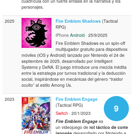
cuadrícula con un fuerte énfasis en la narrativa y los
personajes.
2025
Fire Emblem Shadows
(Tactical
RPG)
iPhone
Android
· 25/9/2025
Fire Emblem Shadows es un spin-off
multijugador gratuito para dispositivos
móviles (iOS y Android) lanzado por Nintendo el 24 de
septiembre de 2025, desarrollado por Intelligent
Systems y DeNA. El juego introduce una mezcla inédita
entre la estrategia por turnos tradicional y la deducción
social, inspirándose en mecánicas del género “traidor
oculto” al estilo Among Us.
2023
Fire Emblem Engage
(Tactical RPG)
9
Switch
· 20/1/2023
Fire Emblem Engage
es
un videojuego de
rol táctico de corte
japonés
desarrollado por Nintendo e