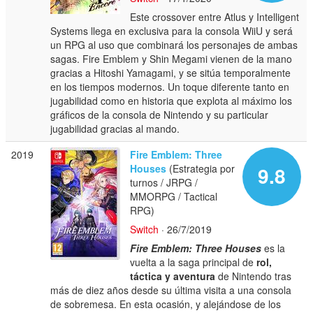
Este crossover entre Atlus y Intelligent
Systems llega en exclusiva para la consola WiiU y será
un RPG al uso que combinará los personajes de ambas
sagas. Fire Emblem y Shin Megami vienen de la mano
gracias a Hitoshi Yamagami, y se sitúa temporalmente
en los tiempos modernos. Un toque diferente tanto en
jugabilidad como en historia que explota al máximo los
gráficos de la consola de Nintendo y su particular
jugabilidad gracias al mando.
2019
Fire Emblem: Three
Houses
(Estrategia por
9.8
turnos / JRPG /
MMORPG / Tactical
RPG)
Switch
· 26/7/2019
Fire Emblem: Three Houses
es la
vuelta a la saga principal de
rol,
táctica y aventura
de Nintendo tras
más de diez años desde su última visita a una consola
de sobremesa. En esta ocasión, y alejándose de los