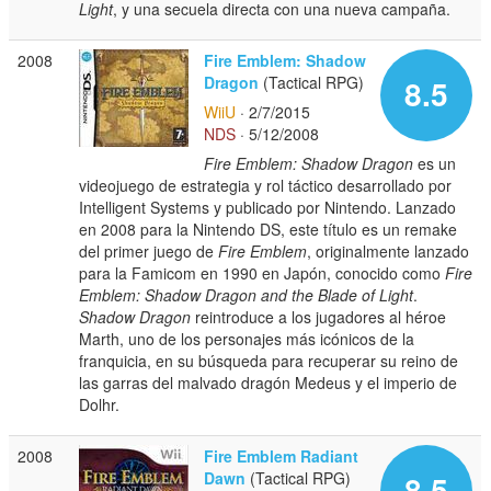
Light
, y una secuela directa con una nueva campaña.
2008
Fire Emblem: Shadow
Dragon
(Tactical RPG)
8.5
WiiU
· 2/7/2015
NDS
· 5/12/2008
Fire Emblem: Shadow Dragon
es un
videojuego de estrategia y rol táctico desarrollado por
Intelligent Systems y publicado por Nintendo. Lanzado
en 2008 para la Nintendo DS, este título es un remake
del primer juego de
Fire Emblem
, originalmente lanzado
para la Famicom en 1990 en Japón, conocido como
Fire
Emblem: Shadow Dragon and the Blade of Light
.
Shadow Dragon
reintroduce a los jugadores al héroe
Marth, uno de los personajes más icónicos de la
franquicia, en su búsqueda para recuperar su reino de
las garras del malvado dragón Medeus y el imperio de
Dolhr.
2008
Fire Emblem Radiant
Dawn
(Tactical RPG)
8.5