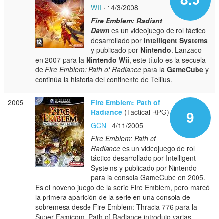
WII
· 14/3/2008
Fire Emblem: Radiant
Dawn
es un videojuego de rol táctico
desarrollado por
Intelligent Systems
y publicado por
Nintendo
. Lanzado
en 2007 para la
Nintendo Wii
, este título es la secuela
de
Fire Emblem: Path of Radiance
para la
GameCube
y
continúa la historia del continente de Tellius.
2005
Fire Emblem: Path of
Radiance
(Tactical RPG)
9
GCN
· 4/11/2005
Fire Emblem: Path of
Radiance
es un videojuego de rol
táctico desarrollado por Intelligent
Systems y publicado por Nintendo
para la consola GameCube en 2005.
Es el noveno juego de la serie Fire Emblem, pero marcó
la primera aparición de la serie en una consola de
sobremesa desde Fire Emblem: Thracia 776 para la
Super Famicom. Path of Radiance introdujo varias