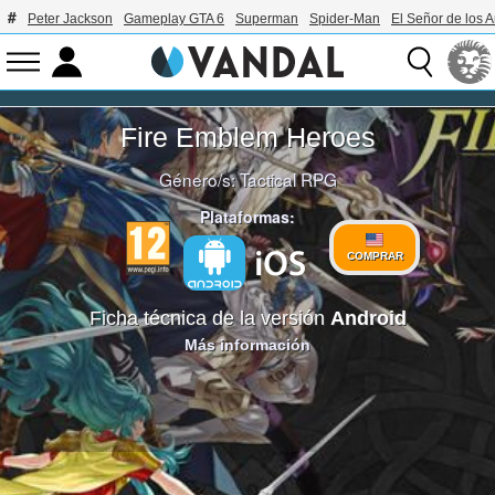
Peter Jackson
Gameplay GTA 6
Superman
Spider-Man
El Señor de los A
Fire Emblem Heroes
Género/s:
Tactical RPG
Plataformas:
COMPRAR
Ficha técnica de la versión
Android
Más información