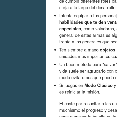
de cumplir diferentes roles pa
surja a lo largo del desarrollo 
Intenta equipar a tus persona
habilidades que te den venta
especiales
, como voladoras,
general de estas armas es al
frente a los generales que sea
Ten siempre a mano
objetos 
unidades más importantes cu
Un buen método para "salvar"
vida suele ser agruparlo con o
modo evitaremos que pueda re
Si juegas en
Modo Clásico
y 
es reiniciar la misión.
El coste por resucitar a las u
muchísimo el progreso y desar
pena empezar la batalla en la