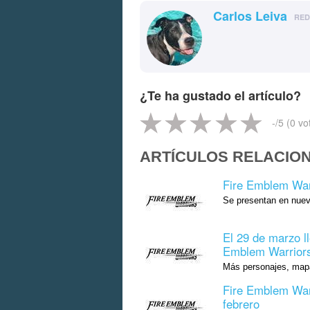
Carlos Leiva
RE
¿Te ha gustado el artículo?
-
/5 (
0
vo
ARTÍCULOS RELACIO
Fire Emblem War
Se presentan en nuev
El 29 de marzo ll
Emblem Warrior
Más personajes, mapa
Fire Emblem Warr
febrero