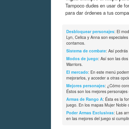
Tampoco dudes en usar de for
para dar órdenes a tus compañe
Desbloquear personajes
: El mod
Lyn, Celica y Anna son especiales
contamos.
Sistema de combate
: Así podrás
Modos de juego
: Así son las do
Warriors.
El mercado
: En este menú podem
mejorarlos, y acceder a otras opci
Mejores personajes
: ¿Cómo cons
Éstos son los mejores personajes
Armas de Rango A
: Ésta es la f
juego. En los mapas Mujer Noble d
Poder Armas Exclusivas
: Las a
en las mejores del juego si cumpl