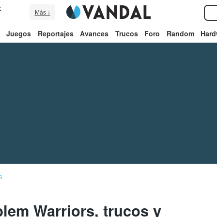
e
Más ↓
Juegos
Reportajes
Avances
Trucos
Foro
Random
Hard
S
lem Warriors, trucos y