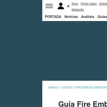
Sony
Prime Video
Anim
Metacritic
PORTADA
Noticias
Análisis
Guías
VANDAL
JUEGOS
FIRE EMBLEM WARRIOR
Guía Fire Emb