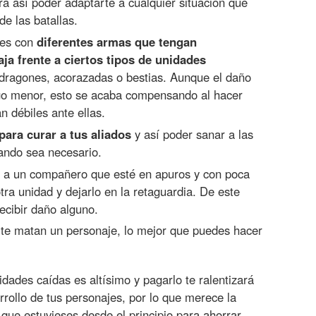
ra así poder adaptarte a cualquier situación que
de las batallas.
jes con
diferentes armas que tengan
ja frente a ciertos tipos de unidades
 dragones, acorazadas o bestias. Aunque el daño
go menor, esto se acaba compensando al hacer
n débiles ante ellas.
para curar a tus aliados
y así poder sanar a las
ando sea necesario.
 a un compañero que esté en apuros y con poca
tra unidad y dejarlo en la retaguardia. De este
cibir daño alguno.
te matan un personaje, lo mejor que puedes hacer
nidades caídas es altísimo y pagarlo te ralentizará
rollo de tus personajes, por lo que merece la
 que estuvieses desde el principio para ahorrar