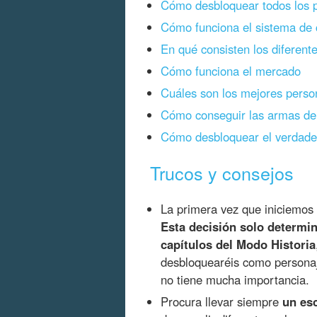
Cómo desbloquear todos los 
Cómo funciona el sistema de
En qué consisten los diferen
Cómo funciona el mercado
Cuáles son los mejores person
Cómo conseguir las armas d
Cómo desbloquear el verdader
Trucos y consejos
La primera vez que iniciemos
Esta decisión solo determin
capítulos del Modo Historia
desbloquearéis como personaje
no tiene mucha importancia.
Procura llevar siempre
un es