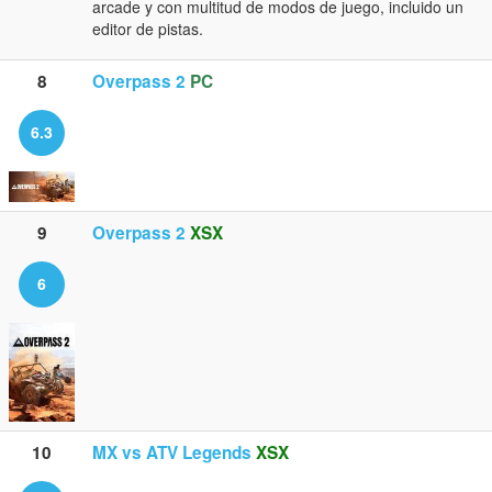
arcade y con multitud de modos de juego, incluido un
editor de pistas.
8
Overpass 2
PC
6.3
9
Overpass 2
XSX
6
10
MX vs ATV Legends
XSX