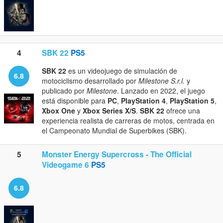
4
SBK 22
PS5
SBK 22
es un videojuego de simulación de
6.8
motociclismo desarrollado por
Milestone S.r.l.
y
publicado por
Milestone
. Lanzado en 2022, el juego
está disponible para
PC
,
PlayStation 4
,
PlayStation 5
,
Xbox One
y
Xbox Series X/S
.
SBK 22
ofrece una
experiencia realista de carreras de motos, centrada en
el Campeonato Mundial de Superbikes (SBK).
5
Monster Energy Supercross - The Official
Videogame 6
PS5
6.8