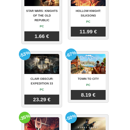
STAR WARS: KNIGHTS
HOLLOW KNIGHT:
OF THE OLD
SILKSONG
REPUBLIC
PC
PC
11.99 €
1.66 €
-53%
-67%
CLAIR OBSCUR:
TOWN TO CITY
EXPEDITION 33
PC
PC
8.19 €
23.29 €
-35%
-50%