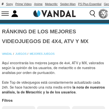
Sony
Prime Video
Anime
Metacritic
Spider-Man
PS Plus Essential
Geo
RÁNKING DE LOS MEJORES
VIDEOJUEGOS DE 4X4, ATV Y MX
VANDAL
JUEGOS
MEJORES JUEGOS
Aquí encontrarás los mejores juegos de 4x4, ATV y MX, valorados
según la opinión de los usuarios, de metacritic o de nuestros
analistas por orden de puntuación.
Este Top de videojuegos está constantemente actualizado cada
24h. Se hace haciendo una nota media entre
la nota de nuestros
análisis, la de Metacritic y la de los usuarios
.
Filtros