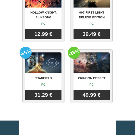
HOLLOW KNIGHT:
007 FIRST LIGHT
SILKSONG
DELUXE EDITION
PC
PC
12.99 €
39.49 €
-55%
-28%
STARFIELD
CRIMSON DESERT
PC
PC
31.29 €
49.99 €