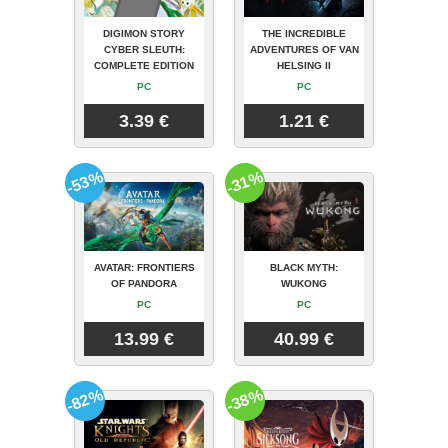
DIGIMON STORY
THE INCREDIBLE
CYBER SLEUTH:
ADVENTURES OF VAN
COMPLETE EDITION
HELSING II
PC
PC
3.39 €
1.21 €
-53%
-31%
AVATAR: FRONTIERS
BLACK MYTH:
OF PANDORA
WUKONG
PC
PC
13.99 €
40.99 €
-82%
-38%