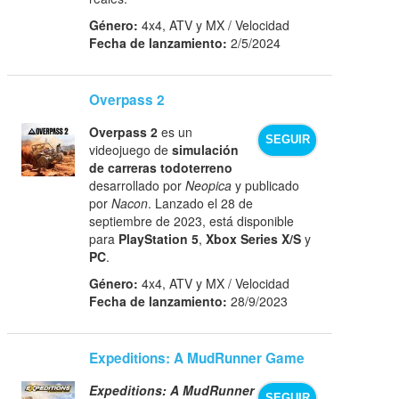
Género:
4x4, ATV y MX / Velocidad
Fecha de lanzamiento:
2/5/2024
Overpass 2
Overpass 2
es un
SEGUIR
videojuego de
simulación
de carreras todoterreno
desarrollado por
Neopica
y publicado
por
Nacon
. Lanzado el 28 de
septiembre de 2023, está disponible
para
PlayStation 5
,
Xbox Series X/S
y
PC
.
Género:
4x4, ATV y MX / Velocidad
Fecha de lanzamiento:
28/9/2023
Expeditions: A MudRunner Game
Expeditions: A MudRunner
SEGUIR