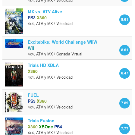
4x4, ATV y MX / Velocidad
MX vs. ATV Alive
PS3
X360
8.61
4x4, ATV y MX / Velocidad
Excitebike: World Challenge WiiW
WII
8.61
4x4, ATV y MX / Consola Virtual
Trials HD XBLA
X360
8.47
4x4, ATV y MX / Velocidad
FUEL
PS3
X360
7.89
4x4, ATV y MX / Velocidad
Trials Fusion
X360
XBOne
PS4
7.77
4x4, ATV y MX / Velocidad