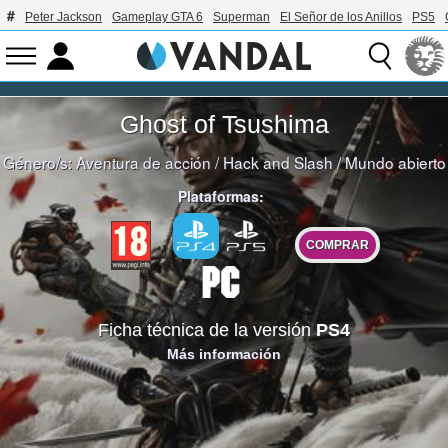
Peter Jackson
Gameplay GTA 6
Superman
El Señor de los Anillos
PS5
Ghost of Tsushima
Género/s:
Aventura de acción
/
Hack and Slash
/
Mundo abierto
Plataformas:
COMPRAR
Ficha técnica de la versión
PS4
Más información