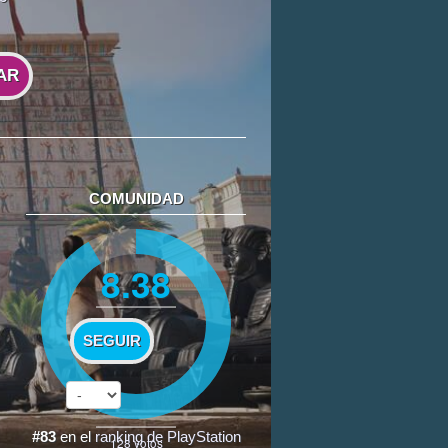
AR
COMUNIDAD
8.38
SEGUIR
#83
en el
ranking de PlayStation
128
votos