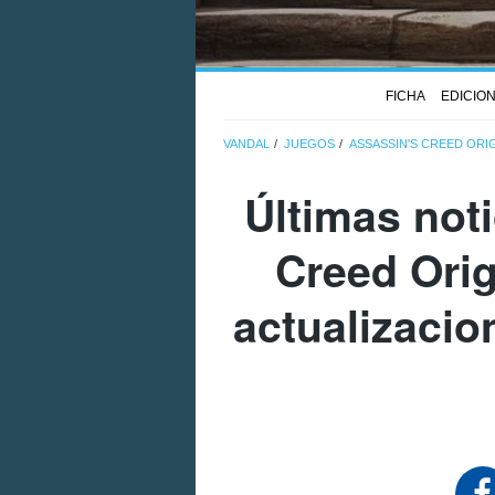
FICHA
EDICIO
VANDAL
JUEGOS
ASSASSIN'S CREED ORI
Últimas not
Creed Ori
actualizacio