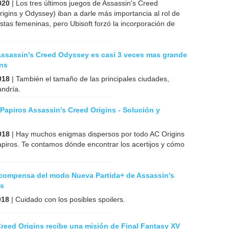
020
| Los tres últimos juegos de Assassin's Creed
rigins y Odyssey) iban a darle más importancia al rol de
stas femeninas, pero Ubisoft forzó la incorporación de
Assassin's Creed Odyssey es casi 3 veces mas grande
ins
018
| También el tamaño de las principales ciudades,
andría.
 Papiros Assassin's Creed Origins - Solución y
018
| Hay muchos enigmas dispersos por todo AC Origins
apiros. Te contamos dónde encontrar los acertijos y cómo
recompensa del modo Nueva Partida+ de Assassin's
ns
018
| Cuidado con los posibles spoilers.
reed Origins recibe una misión de Final Fantasy XV