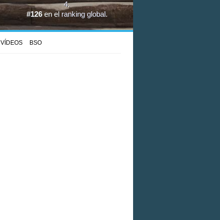
4
.
#126
en el
ranking global
.
VÍDEOS
BSO