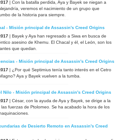
2017
| Con la batalla perdida, Aya y Bayek se niegan a
Alejandría, veremos el nacimiento de un grupo que
umbo de la historia para siempre.
nal - Misión principal de Assassin's Creed Origins
2017
| Bayek y Aya han regresado a Siwa en busca de
téntico asesino de Khemu. El Chacal y él, el León, son los
rantes que quedan.
ncias - Misión principal de Assassin's Creed Origins
2017
| ¿Por qué Septimius tenía tanto interés en el Cetro
 Magno? Aya y Bayek vuelven a la tumba.
el Nilo - Misión principal de Assassin's Creed Origins
2017
| César, con la ayuda de Aya y Bayek, se dirige a la
a las fuerzas de Ptolomeo. Se ha acabado la hora de los
 maquinaciones.
cundarias de Desierto Remoto en Assassin's Creed