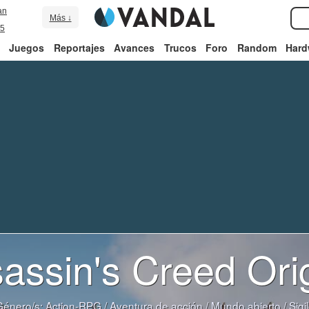
an
Más ↓
5
Juegos
Reportajes
Avances
Trucos
Foro
Random
Hard
assin's Creed Ori
Género/s:
Action-RPG
/
Aventura de acción
/
Mundo abierto
/
Sigi