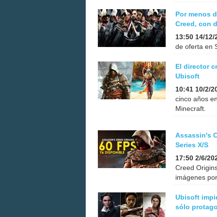
Por menos de
Creed, con 
13:50 14/12/
de oferta en 
El director 
Ubisoft
10:41 10/2/2
cinco años en
Minecraft.
Assassin's C
Series X/S
17:50 2/6/20
Creed Origins
imágenes por
Ubisoft impi
sólo protag