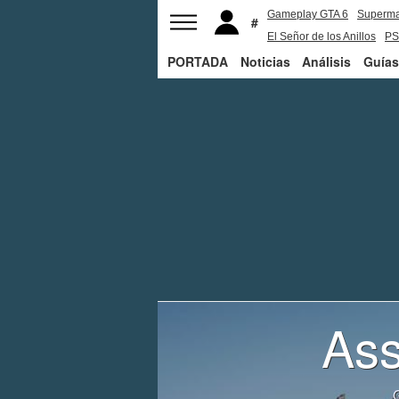
Gameplay GTA 6
Superm
El Señor de los Anillos
PS
PORTADA
Noticias
Análisis
Guías
Ass