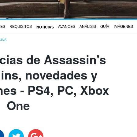
NES
REQUISITOS
AVANCES
ANÁLISIS
GUÍA
IMÁGENES
NOTICIAS
GINS
icias de Assassin's
gins, novedades y
nes - PS4, PC, Xbox
One