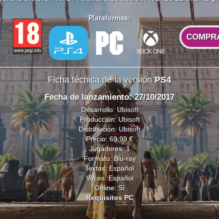
Plataformas:
COMPR
Ficha técnica de la versión
PS4
Fecha de lanzamiento: 27/10/2017
Desarrollo:
Ubisoft
Producción:
Ubisoft
Distribución:
Ubisoft
Precio: 69,99 €
Jugadores: 1
Formato: Blu-ray
Textos: Español
Voces: Español
Online: Sí
Requisitos PC