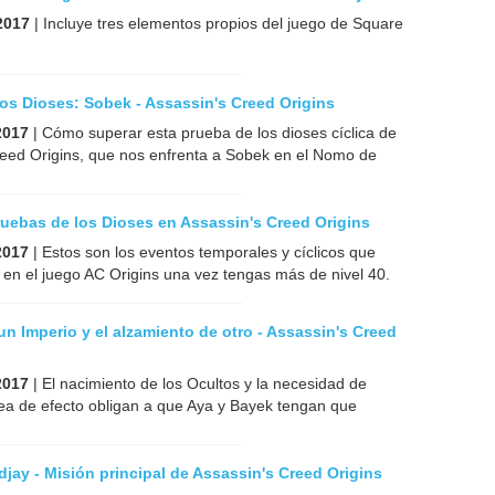
2017
| Incluye tres elementos propios del juego de Square
os Dioses: Sobek - Assassin's Creed Origins
2017
| Cómo superar esta prueba de los dioses cíclica de
reed Origins, que nos enfrenta a Sobek en el Nomo de
uebas de los Dioses en Assassin's Creed Origins
2017
| Estos son los eventos temporales y cíclicos que
 en el juego AC Origins una vez tengas más de nivel 40.
un Imperio y el alzamiento de otro - Assassin's Creed
2017
| El nacimiento de los Ocultos y la necesidad de
ea de efecto obligan a que Aya y Bayek tengan que
djay - Misión principal de Assassin's Creed Origins