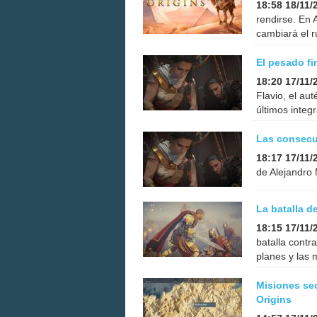
18:58 18/11/
rendirse. En 
cambiará el r
El pesado fi
18:20 17/11/
Flavio, el au
últimos integ
Las consecue
18:17 17/11/
de Alejandro
La batalla d
18:15 17/11/
batalla contr
planes y las
Misiones se
Origins