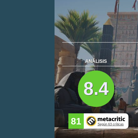
ANÁLISIS
8.4
81
Según 63 críticas