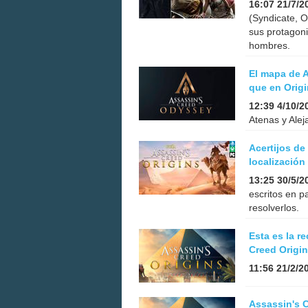
16:07 21/7/2
(Syndicate, O
sus protagoni
hombres.
El mapa de 
que en Orig
12:39 4/10/2
Atenas y Alej
Acertijos de
localización
13:25 30/5/2
escritos en p
resolverlos.
Esta es la 
Creed Origi
11:56 21/2/2
Assassin's C