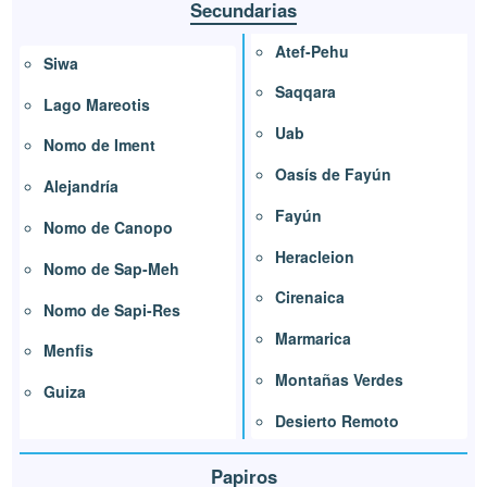
Secundarias
Atef-Pehu
Siwa
Saqqara
Lago Mareotis
Uab
Nomo de Iment
Oasís de Fayún
Alejandría
Fayún
Nomo de Canopo
Heracleion
Nomo de Sap-Meh
Cirenaica
Nomo de Sapi-Res
Marmarica
Menfis
Montañas Verdes
Guiza
Desierto Remoto
Papiros