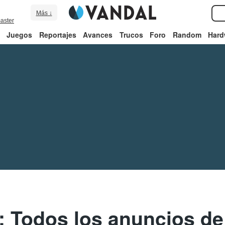
Más ↓
aster
Juegos
Reportajes
Avances
Trucos
Foro
Random
Hard
Todos los anuncios d