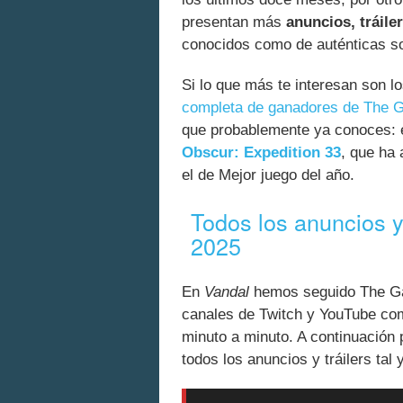
presentan más
anuncios, tráil
conocidos como de auténticas s
Si lo que más te interesan son 
completa de ganadores de The 
que probablemente ya conoces: e
Obscur: Expedition 33
, que ha 
el de Mejor juego del año.
Todos los anuncios
2025
En
Vandal
hemos seguido The Gam
canales de Twitch y YouTube com
minuto a minuto. A continuación
todos los anuncios y tráilers tal