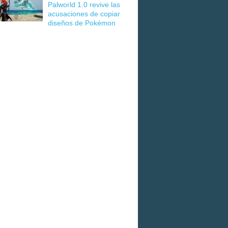
Palworld 1.0 revive las
acusaciones de copiar
diseños de Pokémon