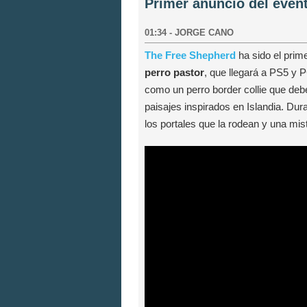
Primer anuncio del even
01:34
-
JORGE CANO
The Free Shepherd
ha sido el prime
perro pastor
, que llegará a PS5 y 
como un perro border collie que debe
paisajes inspirados en Islandia. Dura
los portales que la rodean y una mi