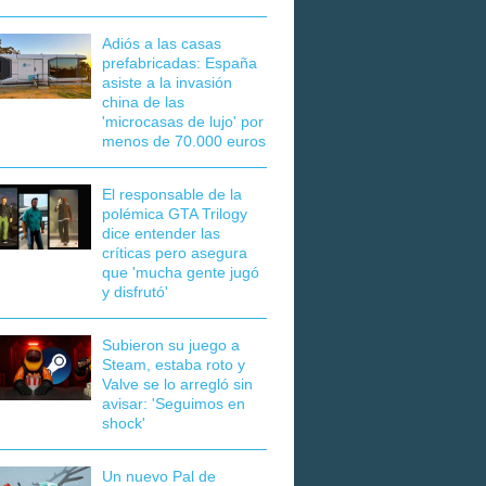
Adiós a las casas
prefabricadas: España
asiste a la invasión
china de las
'microcasas de lujo' por
menos de 70.000 euros
El responsable de la
polémica GTA Trilogy
dice entender las
críticas pero asegura
que 'mucha gente jugó
y disfrutó'
Subieron su juego a
Steam, estaba roto y
Valve se lo arregló sin
avisar: 'Seguimos en
shock'
Un nuevo Pal de