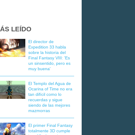
ÁS LEÍDO
El director de
Expedition 33 habla
sobre la historia del
Final Fantasy VIII: 'Es
un sinsentido, pero es
muy buena'
El Templo del Agua de
Ocarina of Time no era
tan difícil como lo
recuerdas y sigue
siendo de las mejores
mazmorras
El primer Final Fantasy
totalmente 3D cumple