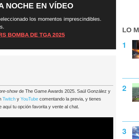
LA NOCHE EN VÍDEO
 seleccionado los momentos imprescindibles.
s.
LO M
ERS BOMBA DE TGA 2025
pre-show
de The Game Awards 2025. Saúl González y
en
Twitch
y
YouTube
comentando la previa, y tienes
e aquí tu opción favorita y vente al chat.