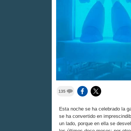
135
Esta noche se ha celebrado la g
se ha convertido en imprescindib
un lado, porque en ella se desve
los últimos doce meses; por otro