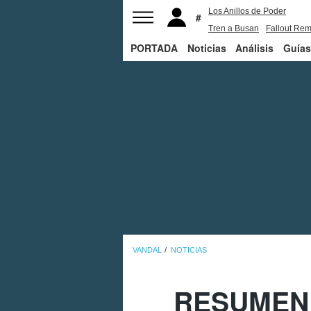
Los Anillos de Poder
Tren a Busan
Fallout Rem
PORTADA
Noticias
Juego de Tronos
Análisis
Guías
VANDAL
NOTICIAS
RESUMEN: 