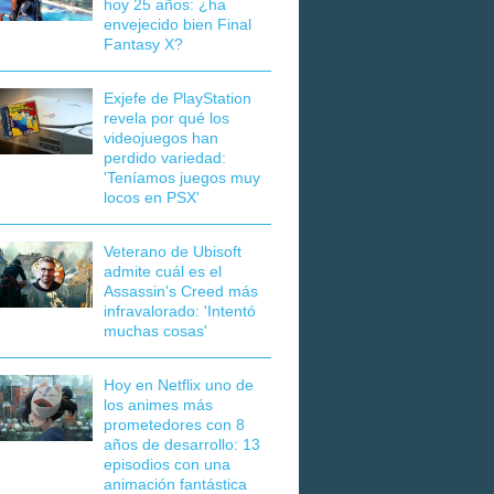
hoy 25 años: ¿ha
envejecido bien Final
Fantasy X?
Exjefe de PlayStation
revela por qué los
videojuegos han
perdido variedad:
'Teníamos juegos muy
locos en PSX'
Veterano de Ubisoft
admite cuál es el
Assassin's Creed más
infravalorado: 'Intentó
muchas cosas'
Hoy en Netflix uno de
los animes más
prometedores con 8
años de desarrollo: 13
episodios con una
animación fantástica