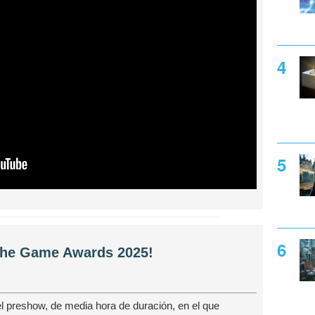
 The Game Awards 2025!
el preshow, de media hora de duración, en el que