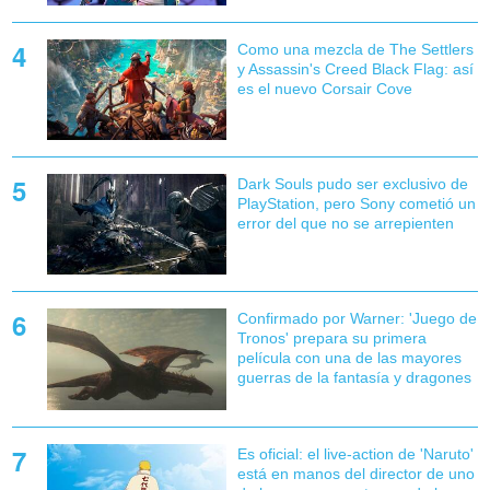
Como una mezcla de The Settlers
y Assassin's Creed Black Flag: así
es el nuevo Corsair Cove
Dark Souls pudo ser exclusivo de
PlayStation, pero Sony cometió un
error del que no se arrepienten
Confirmado por Warner: 'Juego de
Tronos' prepara su primera
película con una de las mayores
guerras de la fantasía y dragones
Es oficial: el live-action de 'Naruto'
está en manos del director de uno