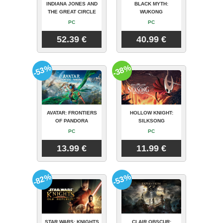
INDIANA JONES AND
BLACK MYTH:
THE GREAT CIRCLE
WUKONG
PC
PC
52.39 €
40.99 €
-53%
-38%
AVATAR: FRONTIERS
HOLLOW KNIGHT:
OF PANDORA
SILKSONG
PC
PC
13.99 €
11.99 €
-82%
-53%
STAR WARS: KNIGHTS
CLAIR OBSCUR: