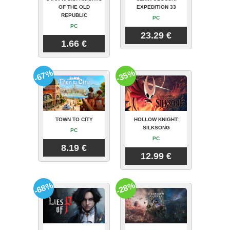
OF THE OLD
EXPEDITION 33
REPUBLIC
PC
PC
23.29 €
1.66 €
-67%
-35%
TOWN TO CITY
HOLLOW KNIGHT:
SILKSONG
PC
PC
8.19 €
12.99 €
-68%
-28%