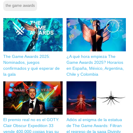
the game awards
The Game Awards 2025:
¿A qué hora empieza The
Nominados, juegos
Game Awards 2025? Horarios
confirmados y qué esperar de
en España, México, Argentina,
la gala
Chile y Colombia
El premio real no es el GOTY:
Adiós al enigma de la estatua
Clair Obscur Expedition 33
de The Game Awards: Filtran
vende 400.000 copias tras su
el regreso de la saga Divinity