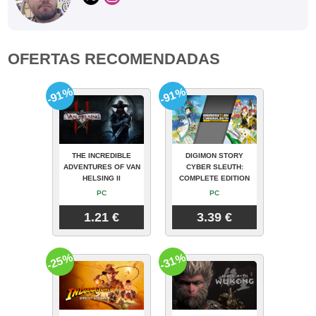
OFERTAS RECOMENDADAS
-91%
-91%
THE INCREDIBLE
DIGIMON STORY
ADVENTURES OF VAN
CYBER SLEUTH:
HELSING II
COMPLETE EDITION
PC
PC
1.21 €
3.39 €
-25%
-31%