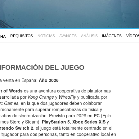
REQUISITOS
NOTICIAS
AVANCES
ANÁLISIS
IMÁGENES
VÍDEO
CHA
NFORMACIÓN DEL JUEGO
la venta en España:
Año 2026
t of Words
es una aventura cooperativa de plataformas
sarrollada por
Kong Orange
y
WiredFly
y publicada por
ic Games
, en la que dos jugadores deben colaborar
trechamente para superar rompecabezas de física y
safíos de sincronización. Previsto para 2026 en
PC
(Epic
mes Store y Steam),
PlayStation 5
,
Xbox Series X|S
y
ntendo Switch 2
, el juego está totalmente centrado en el
ltijugador para dos personas, tanto en cooperativo local en