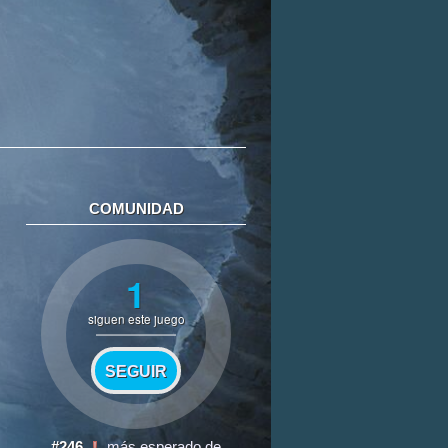
COMUNIDAD
1
siguen este juego
SEGUIR
#246
más esperado de