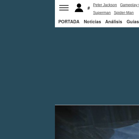
Peter Jackson
Gameplay 
Superman
Spider-Man
PORTADA
Noticias
Análisis
Guías