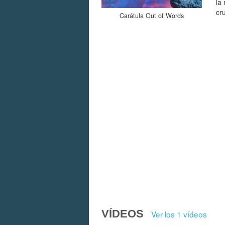
la
cr
Carátula Out of Words
VÍDEOS
Ver los 1 vídeos