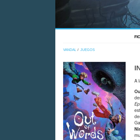
FI
VANDAL
JUEGOS
I
A 
Ou
de
Ep
es
de
Ga
Ni
mu