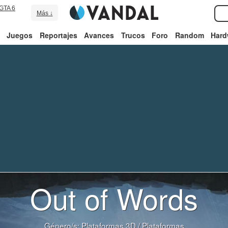
GTA 6
Más ↓
Juegos
Reportajes
Avances
Trucos
Foro
Random
Hard
Out of Words
Género/s:
Plataformas 3D
/
Plataformas