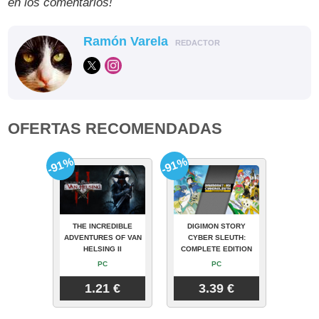
en los comentarios!
Ramón Varela
REDACTOR
OFERTAS RECOMENDADAS
-91%
-91%
THE INCREDIBLE
DIGIMON STORY
ADVENTURES OF VAN
CYBER SLEUTH:
HELSING II
COMPLETE EDITION
PC
PC
1.21 €
3.39 €