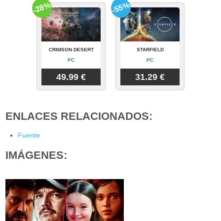
-28%
-55%
CRIMSON DESERT
STARFIELD
PC
PC
49.99 €
31.29 €
ENLACES RELACIONADOS:
Fuente
IMÁGENES: