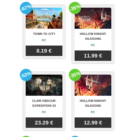
-67%
-38%
TOWN TO CITY
HOLLOW KNIGHT:
SILKSONG
PC
PC
8.19 €
11.99 €
-53%
-35%
CLAIR OBSCUR:
HOLLOW KNIGHT:
EXPEDITION 33
SILKSONG
PC
PC
23.29 €
12.99 €