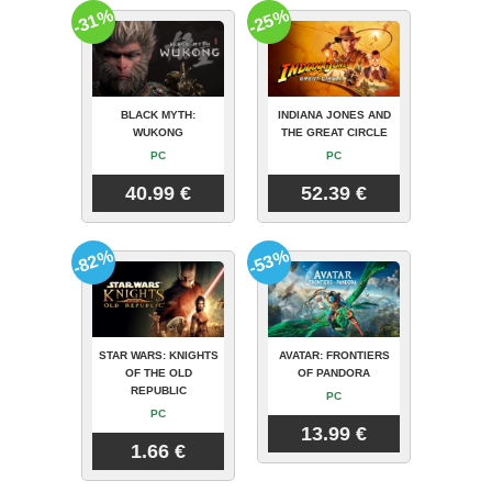
-31%
-25%
BLACK MYTH:
INDIANA JONES AND
WUKONG
THE GREAT CIRCLE
PC
PC
40.99 €
52.39 €
-82%
-53%
STAR WARS: KNIGHTS
AVATAR: FRONTIERS
OF THE OLD
OF PANDORA
REPUBLIC
PC
PC
13.99 €
1.66 €