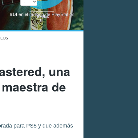
#14
en el
ranking de PlayStation
19
votos
5
.
DEOS
mastered, una
a maestra de
ejorada para PS5 y que además