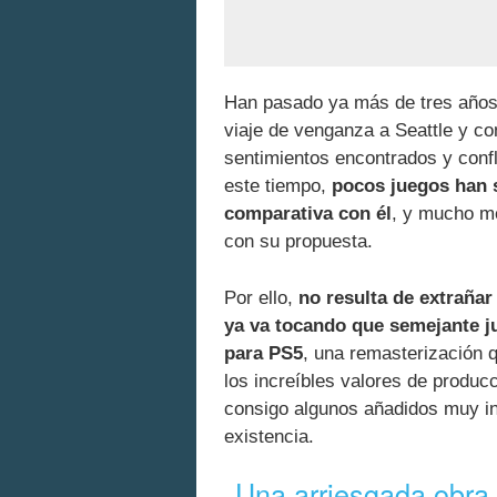
Han pasado ya más de tres años
viaje de venganza a Seattle y c
sentimientos encontrados y confl
este tiempo,
pocos juegos han 
comparativa con él
, y mucho m
con su propuesta.
Por ello,
no resulta de extraña
ya va tocando que semejante j
para PS5
, una remasterización q
los increíbles valores de produc
consigo algunos añadidos muy in
existencia.
Una arriesgada obra 