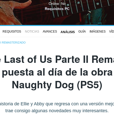
Online: No
Requisitos PC
REQUISITOS
NOTICIAS
AVANCES
GUÍA
IMÁGENES
VÍ
ANÁLISIS
 II REMASTERIZADO
 Last of Us Parte II Re
 puesta al día de la obr
Naughty Dog (PS5)
istoria de Ellie y Abby que regresa con una versión m
trae consigo algunas novedades muy interesantes.