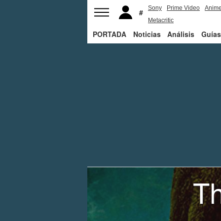
Sony
Prime Video
Anim
Metacritic
PORTADA
Noticias
Análisis
Guías
Th