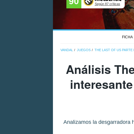
90
Según 87 críticas
FICHA
VANDAL
JUEGOS
THE LAST OF US PARTE
Análisis The
interesante
Analizamos la desgarradora h