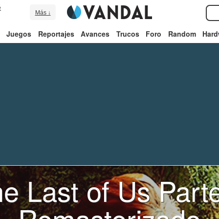
e
Más ↓
Juegos
Reportajes
Avances
Trucos
Foro
Random
Hard
e Last of Us Parte
Remasterizado