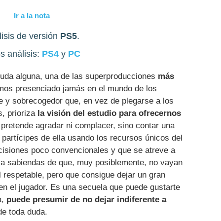
Ir a la nota
isis de versión
PS5
.
s análisis:
PS4
y
PC
duda alguna, una de las superproducciones
más
os presenciado jamás en el mundo de los
te y sobrecogedor que, en vez de plegarse a los
, prioriza
la visión del estudio para ofrecernos
pretende agradar ni complacer, sino contar una
 partícipes de ella usando los recursos únicos del
cisiones poco convencionales y que se atreve a
so a sabiendas de que, muy posiblemente, no vayan
l respetable, pero que consigue dejar un gran
en el jugador. Es una secuela que puede gustarte
a,
puede presumir de no dejar indiferente a
de toda duda.