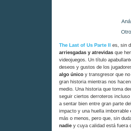
Anál
Otro
The Last of Us Parte II
es, sin 
arriesgadas y atrevidas
que hem
videojuegos. Un título apabullan
deseos y gustos de los jugadores
algo único
y transgresor que no 
gran historia mientras nos hacen
medio. Una historia que toma de
seguir ciertos derroteros inclu
a sentar bien entre gran parte de
impacto y una huella imborrable 
más o menos, pero que, sin dud
nadie
y cuya calidad está fuera 