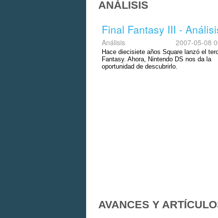
ANÁLISIS
Final Fantasy III - Análisi
Análisis
2007-05-08 0
Hace diecisiete años Square lanzó el terc
Fantasy. Ahora, Nintendo DS nos da la
oportunidad de descubrirlo.
AVANCES Y ARTÍCULO