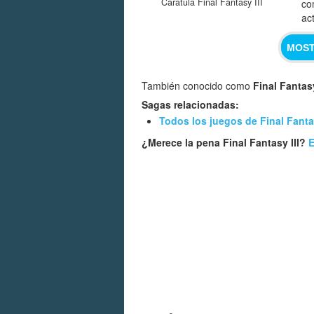
Carátula Final Fantasy III
co
ac
MOST
También conocido como
Final Fantas
Sagas relacionadas:
Todos los juegos de Final Fant
¿Merece la pena Final Fantasy III?
E