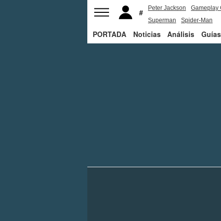
Peter Jackson
Gameplay 
Superman
Spider-Man
PORTADA
Noticias
Análisis
Guías