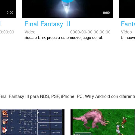
0:00
0:00
I
Final Fantasy III
Fanta
0:00:00
Vídeo
0000-00-00 00:00:00
Vídeo
Square Enix prepara este nuevo juego de rol.
El nuev
nal Fantasy III para NDS, PSP, iPhone, PC, Wii y Android con diferente