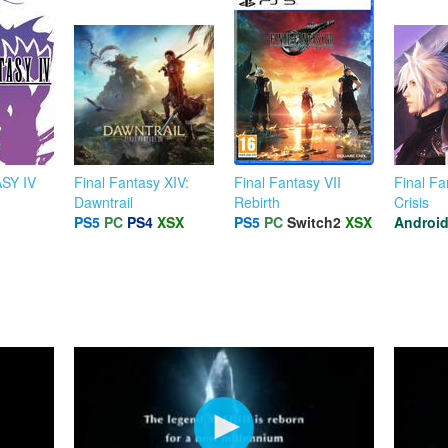
SY IV
Final Fantasy XIV:
Final Fantasy VII
Final Fa
Dawntrail
Rebirth
Crisis
PS5
PC
PS4
XSX
PS5
PC
Switch2
XSX
Androi