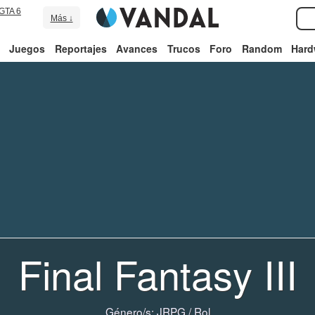
GTA 6
Más ↓
Juegos
Reportajes
Avances
Trucos
Foro
Random
Hard
Final Fantasy III
Género/s:
JRPG
/
Rol