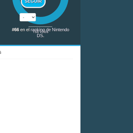
SEGUIR
#66
en el
ranking de Nintendo
156
votos
DS
.
S