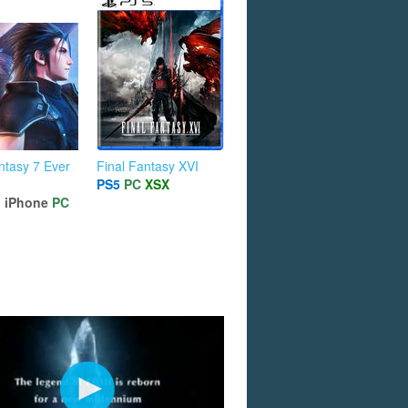
ntasy 7 Ever
Final Fantasy XVI
PS5
PC
XSX
d
iPhone
PC