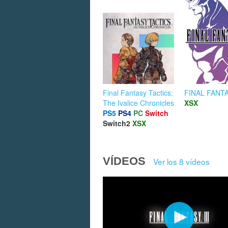
Final Fantasy Tactics:
FINAL FANTA
The Ivalice Chronicles
XSX
PS5
PS4
PC
Switch
Switch2
XSX
VÍDEOS
Ver los 8 vídeos