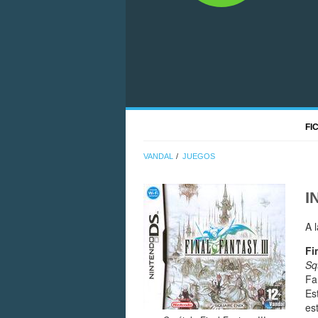
FI
VANDAL
JUEGOS
I
A 
Fi
Sq
Fa
Es
es