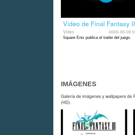
Vídeo de Final Fantasy II
Vídeo
0000-00-00 0
Square Enix publica el trailer del juego.
IMÁGENES
Galería de imágenes y wallpapers de Fi
(HD).