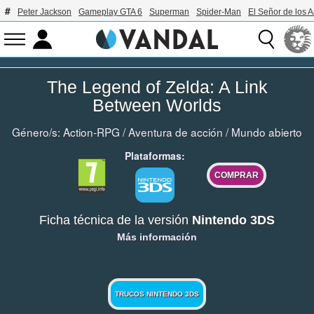
Peter Jackson
Gameplay GTA 6
Superman
Spider-Man
El Señor de los A
The Legend of Zelda: A Link
Between Worlds
Género/s:
Action-RPG
/
Aventura de acción
/
Mundo abierto
Plataformas:
COMPRAR
Ficha técnica de la versión
Nintendo 3DS
Más información
TRUCOS NINTENDO 3DS