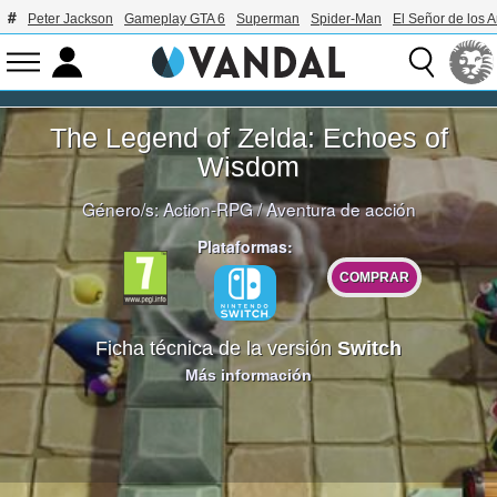
Peter Jackson
Gameplay GTA 6
Superman
Spider-Man
El Señor de los A
The Legend of Zelda: Echoes of
Wisdom
Género/s:
Action-RPG
/
Aventura de acción
Plataformas:
COMPRAR
Ficha técnica de la versión
Switch
Más información