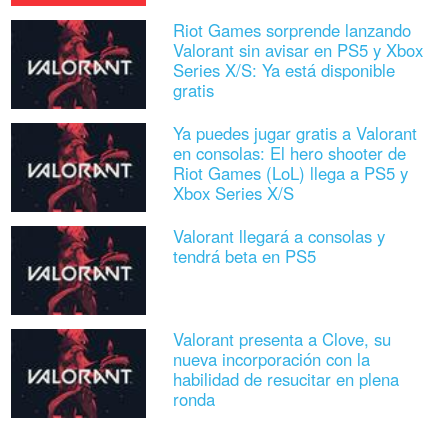
Riot Games sorprende lanzando
Valorant sin avisar en PS5 y Xbox
Series X/S: Ya está disponible
gratis
Ya puedes jugar gratis a Valorant
en consolas: El hero shooter de
Riot Games (LoL) llega a PS5 y
Xbox Series X/S
Valorant llegará a consolas y
tendrá beta en PS5
Valorant presenta a Clove, su
nueva incorporación con la
habilidad de resucitar en plena
ronda