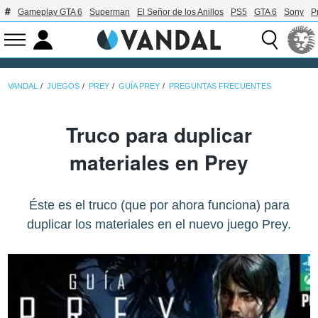
Gameplay GTA 6
Superman
El Señor de los Anillos
PS5
GTA 6
Sony
P
VANDAL
JUEGOS
PREY
GUÍA PREY
PREGUNTAS FRECUENTES
Truco para duplicar
materiales en Prey
Éste es el truco (que por ahora funciona) para
duplicar los materiales en el nuevo juego Prey.