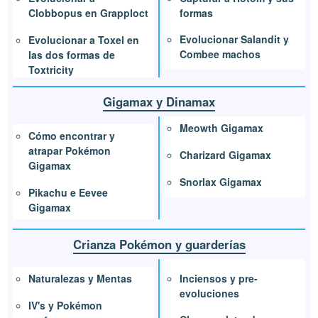
formas
Clobbopus en Grapploct
Evolucionar Salandit y
Evolucionar a Toxel en
Combee machos
las dos formas de
Toxtricity
Gigamax y Dinamax
Meowth Gigamax
Cómo encontrar y
atrapar Pokémon
Charizard Gigamax
Gigamax
Snorlax Gigamax
Pikachu e Eevee
Gigamax
Crianza Pokémon y guarderías
Inciensos y pre-
Naturalezas y Mentas
evoluciones
IV's y Pokémon