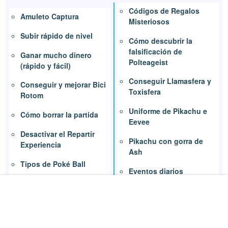
Códigos de Regalos
Amuleto Captura
Misteriosos
Subir rápido de nivel
Cómo descubrir la
falsificación de
Ganar mucho dinero
Polteageist
(rápido y fácil)
Conseguir Llamasfera y
Conseguir y mejorar Bici
Toxisfera
Rotom
Uniforme de Pikachu e
Cómo borrar la partida
Eevee
Desactivar el Repartir
Pikachu con gorra de
Experiencia
Ash
Tipos de Poké Ball
Eventos diarios
Conseguir la caña y
Pase de Expansión
pescar
(DLC)
Recibir Regalo
Misterioso