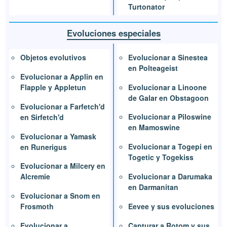
Turtonator
Evoluciones especiales
Evolucionar a Sinestea
Objetos evolutivos
en Polteageist
Evolucionar a Applin en
Evolucionar a Linoone
Flapple y Appletun
de Galar en Obstagoon
Evolucionar a Farfetch'd
Evolucionar a Piloswine
en Sirfetch'd
en Mamoswine
Evolucionar a Yamask
Evolucionar a Togepi en
en Runerigus
Togetic y Togekiss
Evolucionar a Milcery en
Evolucionar a Darumaka
Alcremie
en Darmanitan
Evolucionar a Snom en
Eevee y sus evoluciones
Frosmoth
Capturar a Rotom y sus
Evolucionar a