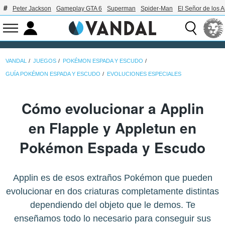
Peter Jackson
Gameplay GTA 6
Superman
Spider-Man
El Señor de los A
VANDAL
JUEGOS
POKÉMON ESPADA Y ESCUDO
GUÍA POKÉMON ESPADA Y ESCUDO
EVOLUCIONES ESPECIALES
Cómo evolucionar a Applin
en Flapple y Appletun en
Pokémon Espada y Escudo
Applin es de esos extraños Pokémon que pueden
evolucionar en dos criaturas completamente distintas
dependiendo del objeto que le demos. Te
enseñamos todo lo necesario para conseguir sus